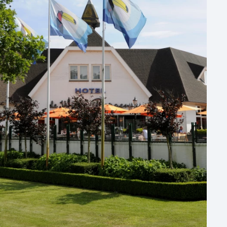
100 - 250 personen
250 - 500 personen
500+ personen
Bijzondere locaties
Buitenlocatie
Duurzame locatie
Groene locatie
Heisessie
Hotel
Hybride events
Industriële locatie
Kasteel en landgoed
Kleine / intieme locatie
Locaties aan zee
Museum
Theater