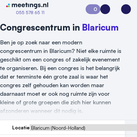
Naar home van Meetings
0
Aanvraag 0
Inloggen
Open
055 578 65 11
Congrescentrum in
Blaricum
Ben je op zoek naar een modern
congrescentrum in Blaricum? Niet elke ruimte is
geschikt om een congres of zakelijk evenement
te organiseren. Bij een congres is het belangrijk
dat er tenminste één grote zaal is waar het
congres zelf gehouden kan worden maar
daarnaast moet er ook nog ruimte zijn voor
kleine of grote groepen die zich hier kunnen
afzonderen wanneer dit nodig is.
Locatie
Vraag locatie aan