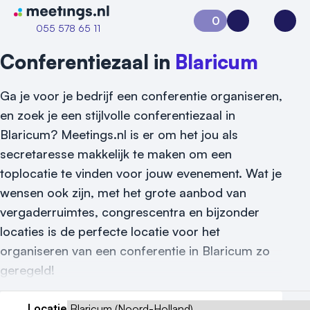
Naar home van Meetings
0
Aanvraag 0
Inloggen
Open
055 578 65 11
Conferentiezaal in
Blaricum
Ga je voor je bedrijf een conferentie organiseren,
en zoek je een stijlvolle conferentiezaal in
Blaricum? Meetings.nl is er om het jou als
secretaresse makkelijk te maken om een
toplocatie te vinden voor jouw evenement. Wat je
wensen ook zijn, met het grote aanbod van
vergaderruimtes, congrescentra en bijzonder
locaties is de perfecte locatie voor het
organiseren van een conferentie in Blaricum zo
geregeld!
Vraag locatie aan
Locatie