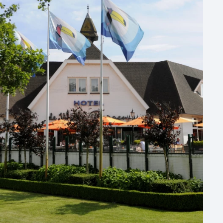
50 - 100 personen
100 - 250 personen
250 - 500 personen
500+ personen
Bijzondere locaties
Buitenlocatie
Duurzame locatie
Groene locatie
Heisessie
Hotel
Hybride events
Industriële locatie
Kasteel en landgoed
Kleine / intieme locatie
Locaties aan zee