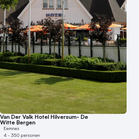
250 - 500 personen
500+ personen
Bijzondere locaties
Buitenlocatie
Duurzame locatie
Groene locatie
Heisessie
Hotel
Hybride events
Industriële locatie
Kasteel en landgoed
Kleine / intieme locatie
Locaties aan zee
Van Der Valk Hotel Hilversum- De
Museum
Witte Bergen
Eemnes
Theater
4 - 350 personen
Varende locatie