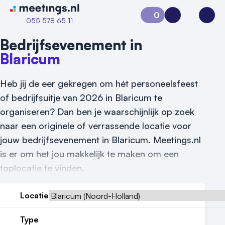
Naar home van Meetings
0
Aanvraag 0
Inloggen
Open
055 578 65 11
Bedrijfsevenement in
Blaricum
Heb jij de eer gekregen om hét personeelsfeest
of bedrijfsuitje van 2026 in Blaricum te
organiseren? Dan ben je waarschijnlijk op zoek
naar een originele of verrassende locatie voor
jouw bedrijfsevenement in Blaricum. Meetings.nl
is er om het jou makkelijk te maken om een
Vraag locatie aan
toplocatie te vinden.
Locatiegids
Locatie
Meld locatie aan
Type