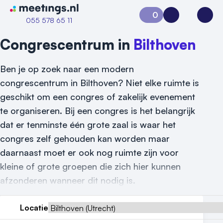
Naar home van Meetings
0
Aanvraag 0
Inloggen
Open
055 578 65 11
Congrescentrum in
Bilthoven
Ben je op zoek naar een modern
congrescentrum in Bilthoven? Niet elke ruimte is
geschikt om een congres of zakelijk evenement
te organiseren. Bij een congres is het belangrijk
dat er tenminste één grote zaal is waar het
congres zelf gehouden kan worden maar
Vraag locatie aan
daarnaast moet er ook nog ruimte zijn voor
Locatiegids
kleine of grote groepen die zich hier kunnen
afzonderen wanneer dit nodig is.
Meld locatie aan
Locatie
Nieuws