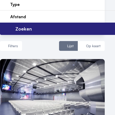
Reviews (5⭐️)
Type
Contact
Afstand
Zoeken
Filters
Lijst
Op kaart
Aantal zalen
1 - 5 zalen
6 - 10 zalen
10 of meer zalen
Aantal personen
1 - 50 personen
50 - 100 personen