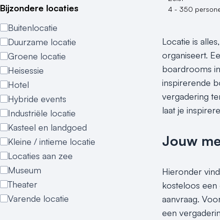
Bijzondere locaties
4 - 350 person
Buitenlocatie
Locatie is alle
Duurzame locatie
organiseert. E
Groene locatie
boardrooms in
Heisessie
inspirerende b
Hotel
vergadering te
Hybride events
laat je inspirer
Industriële locatie
Kasteel en landgoed
Jouw meet
Kleine / intieme locatie
Locaties aan zee
Museum
Hieronder vind
Theater
kosteloos een 
Varende locatie
aanvraag. Voor 
een vergaderin