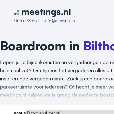
Naar home van Meetings
055 578 65 11
info@meetings.nl
Boardroom in
Bilth
Lopen jullie bijeenkomsten en vergaderingen op n
helemaal zat? Om tijdens het vergaderen alles uit t
inspirerende vergaderruimte. Zoek jij een boardro
parkeerruimte voor iedereen? Of hecht je meer wa
meetings.nl helpen we je graag de perfecte board
Locatie