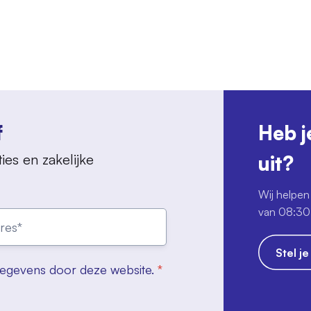
f
Heb j
ies en zakelijke
uit?
Wij helpen 
van 08:30 
Stel j
gegevens door deze website.
*