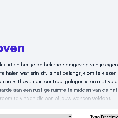
oven
iks uit en ben je de bekende omgeving van je eige
e halen wat erin zit, is het belangrijk om te kieze
om in Bilthoven die centraal gelegen is en met vo
arde aan een rustige ruimte te midden van de nat
room te vinden die aan al jouw wensen voldoet.
Type