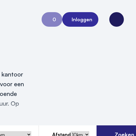
0
Inloggen
Aanvraag 0
Open me
n kantoor
n voor een
ldoende
uur. Op
Zoeken
Afstand