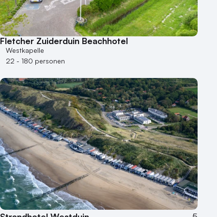
Fletcher Zuiderduin Beachhotel
Westkapelle
22 - 180 personen
Strandhotel Westduin
5