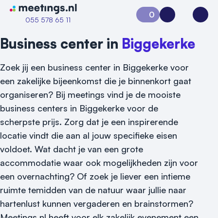
Naar home van Meetings
0
Aanvraag 0
Inloggen
Open
055 578 65 11
Business center in
Biggekerke
Zoek jij een business center in Biggekerke voor
een zakelijke bijeenkomst die je binnenkort gaat
organiseren? Bij meetings vind je de mooiste
business centers in Biggekerke voor de
scherpste prijs. Zorg dat je een inspirerende
locatie vindt die aan al jouw specifieke eisen
voldoet. Wat dacht je van een grote
accommodatie waar ook mogelijkheden zijn voor
een overnachting? Of zoek je liever een intieme
ruimte temidden van de natuur waar jullie naar
Vraag locatie aan
hartenlust kunnen vergaderen en brainstormen?
Meetings.nl heeft voor elk zakelijk evenement een