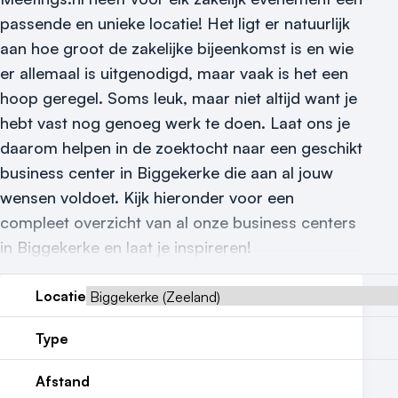
Locatiegids
passende en unieke locatie! Het ligt er natuurlijk
Meld locatie aan
aan hoe groot de zakelijke bijeenkomst is en wie
er allemaal is uitgenodigd, maar vaak is het een
Nieuws
hoop geregel. Soms leuk, maar niet altijd want je
Reviews (5⭐️)
hebt vast nog genoeg werk te doen. Laat ons je
daarom helpen in de zoektocht naar een geschikt
Contact
business center in Biggekerke die aan al jouw
wensen voldoet. Kijk hieronder voor een
compleet overzicht van al onze business centers
in Biggekerke en laat je inspireren!
Locatie
Type
Afstand