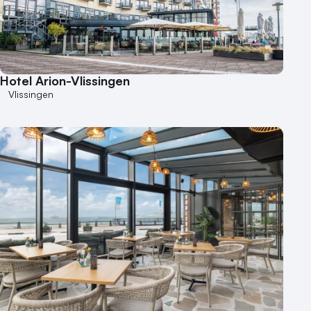
Bijzondere locaties
Buitenlocatie
Duurzame locatie
Hotel Arion-Vlissingen
Groene locatie
Vlissingen
Heisessie
Hotel
Hybride events
Industriële locatie
Kasteel en landgoed
Kleine / intieme locatie
Locaties aan zee
Museum
Theater
Varende locatie