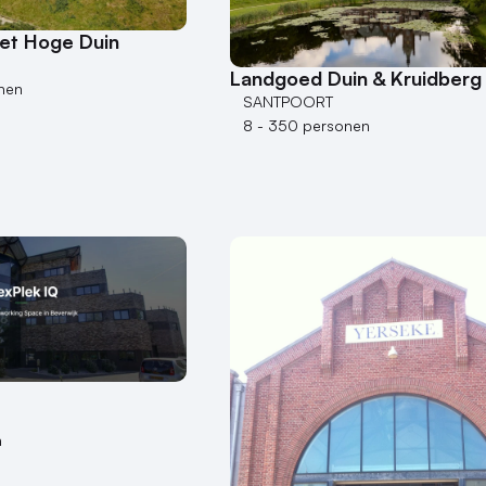
Het Hoge Duin
Landgoed Duin & Kruidberg
nen
SANTPOORT
8 - 350 personen
n