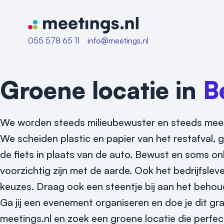
Naar home van Meetings
055 578 65 11
info@meetings.nl
Groene locatie in
B
We worden steeds milieubewuster en steeds meer 
We scheiden plastic en papier van het restafva
de fiets in plaats van de auto. Bewust en soms 
voorzichtig zijn met de aarde. Ook het bedrijfslev
keuzes. Draag ook een steentje bij aan het behou
Ga jij een evenement organiseren en doe je dit g
meetings.nl en zoek een groene locatie die perfe