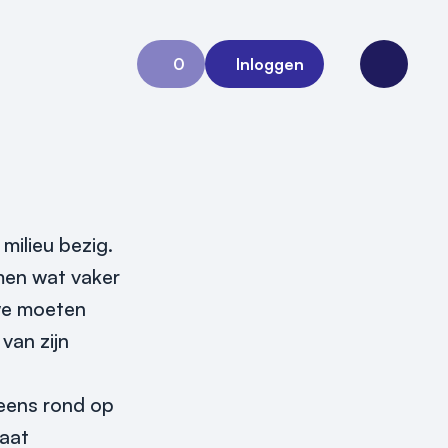
0
Inloggen
Aanvraag 0
Open me
ilieu bezig.
men wat vaker
 we moeten
van zijn
 eens rond op
gaat