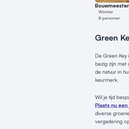
Bouwmeesters
Wormer
8 personen
Green K
De Green Key i
bezig zijn met
de natuur in h
keurmerk.
Wil je tijd bes
Plaats nu een
diverse groene 
vergadering o