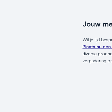
Jouw meet
Wil je tijd bes
Plaats nu een
diverse groene 
vergadering o