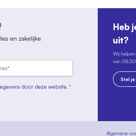
f
Heb j
ies en zakelijke
uit?
Wij helpen 
van 08:30 
Stel j
gegevens door deze website.
*
Algemene vo