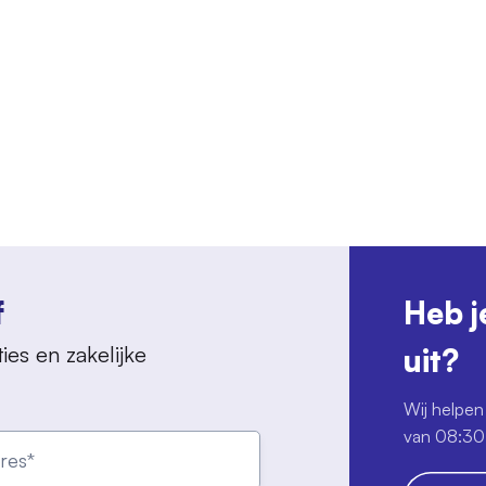
f
Heb j
ies en zakelijke
uit?
Wij helpen 
van 08:30 