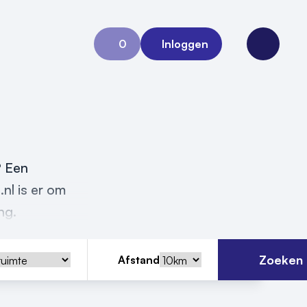
0
Inloggen
Aanvraag 0
Open me
? Een
.nl is er om
ing.
Zoeken
Afstand