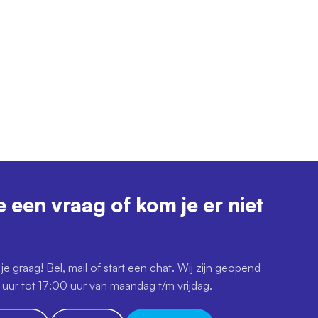
e een vraag of kom je er niet
je graag! Bel, mail of start een chat. Wij zijn geopend
uur tot 17:00 uur van maandag t/m vrijdag.