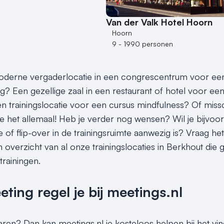
Van der Valk Hotel Hoorn
Hoorn
9 - 1990 personen
derne vergaderlocatie in een congrescentrum voor een s
ng? Een gezellige zaal in een restaurant of hotel voor e
en trainingslocatie voor een cursus mindfulness? Of missc
je het allemaal! Heb je verder nog wensen? Wil je bijvoo
tie of flip-over in de trainingsruimte aanwezig is? Vraag 
n overzicht van al onze trainingslocaties in Berkhout die 
rainingen.
ing regel je bij meetings.nl
paren? Dan kan meetings.nl je kosteloos helpen bij het vin