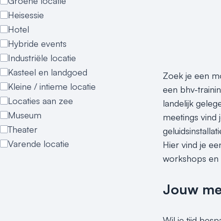
Groene locatie
Heisessie
Hotel
Hybride events
Industriële locatie
Kasteel en landgoed
Zoek je een mo
Kleine / intieme locatie
een bhv-traini
Locaties aan zee
landelijk geleg
Museum
meetings vind 
Theater
geluidsinstalla
Varende locatie
Hier vind je ee
workshops en t
Jouw meet
Wil je tijd bes