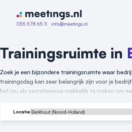
Naar home van Meetings
055 578 65 11
info@meetings.nl
Trainingsruimte in
Zoek je een bijzondere trainingsruimte waar bedr
trainingsdag kan zeer belangrijk zijn voor je bedrij
het jou als secretaresse makkelijk te maken om een
Locatie