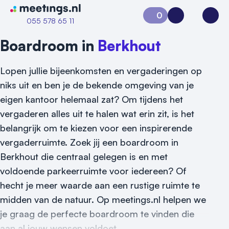
Naar home van Meetings
0
Aanvraag 0
Inloggen
Open
055 578 65 11
Boardroom in
Berkhout
Lopen jullie bijeenkomsten en vergaderingen op
niks uit en ben je de bekende omgeving van je
eigen kantoor helemaal zat? Om tijdens het
vergaderen alles uit te halen wat erin zit, is het
belangrijk om te kiezen voor een inspirerende
vergaderruimte. Zoek jij een boardroom in
Berkhout die centraal gelegen is en met
Vraag locatie aan
voldoende parkeerruimte voor iedereen? Of
Locatiegids
hecht je meer waarde aan een rustige ruimte te
midden van de natuur. Op meetings.nl helpen we
Meld locatie aan
je graag de perfecte boardroom te vinden die
Nieuws
aan al jouw wensen voldoet.