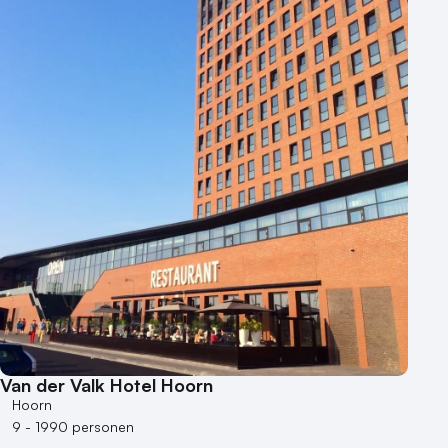
Kleine / intieme locatie
Locaties aan zee
Museum
Theater
Varende locatie
Van der Valk Hotel Hoorn
Hoorn
9 - 1990 personen