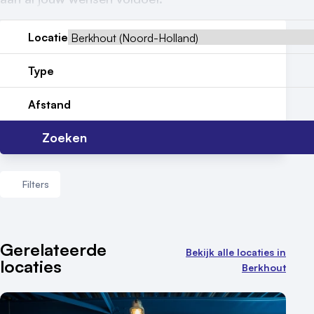
Reviews (5⭐️)
Locatie
Contact
Type
Afstand
Zoeken
Filters
Aantal zalen
Gerelateerde
Bekijk alle locaties in
locaties
1 - 5 zalen
Berkhout
6 - 10 zalen
10 of meer zalen