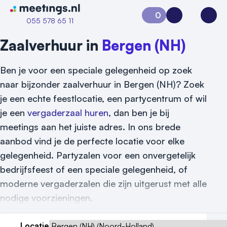
Naar home van Meetings
0
Aanvraag 0
Inloggen
Open
055 578 65 11
Zaalverhuur in
Bergen (NH)
Ben je voor een speciale gelegenheid op zoek
naar bijzonder zaalverhuur in Bergen (NH)? Zoek
je een echte feestlocatie, een partycentrum of wil
je een
vergaderzaal huren
, dan ben je bij
meetings aan het juiste adres. In ons brede
aanbod vind je de perfecte locatie voor elke
gelegenheid. Partyzalen voor een onvergetelijk
bedrijfsfeest of een speciale gelegenheid, of
Vraag locatie aan
moderne vergaderzalen die zijn uitgerust met alle
Locatiegids
nodige voorzieningen.
Meld locatie aan
Locatie