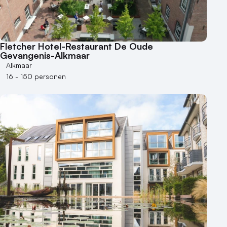
50 - 100 personen
100 - 250 personen
250 - 500 personen
Fletcher Hotel-Restaurant De Oude
Gevangenis-Alkmaar
500+ personen
Alkmaar
Bijzondere locaties
16 - 150 personen
Buitenlocatie
Duurzame locatie
Groene locatie
Heisessie
Hotel
Hybride events
Industriële locatie
Kasteel en landgoed
Kleine / intieme locatie
Locaties aan zee