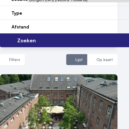
Nieuws
Type
Reviews (5⭐️)
Afstand
Contact
Zoeken
Filters
Lijst
Op kaart
Aantal zalen
1 - 5 zalen
6 - 10 zalen
10 of meer zalen
Aantal personen
1 - 50 personen