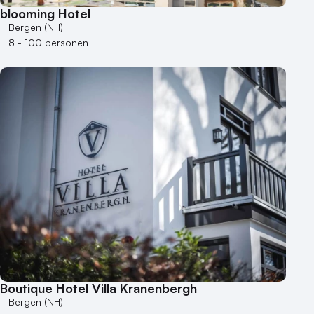
Museum
blooming Hotel
Theater
Bergen (NH)
Varende locatie
8 - 100 personen
Boutique Hotel Villa Kranenbergh
Bergen (NH)