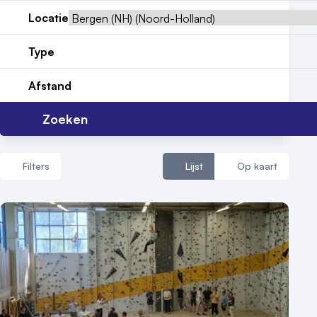
Locatie
Contact
Type
Afstand
Zoeken
Filters
Lijst
Op kaart
Aantal zalen
1 - 5 zalen
6 - 10 zalen
10 of meer zalen
Aantal personen