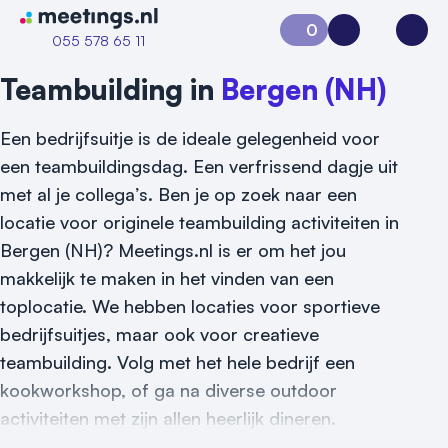
Naar home van Meetings
0
Aanvraag 0
Inloggen
Open
055 578 65 11
Teambuilding in
Bergen (NH)
Een bedrijfsuitje is de ideale gelegenheid voor
een teambuildingsdag. Een verfrissend dagje uit
met al je collega’s. Ben je op zoek naar een
locatie voor originele teambuilding activiteiten in
Bergen (NH)? Meetings.nl is er om het jou
Vraag locatie aan
makkelijk te maken in het vinden van een
toplocatie. We hebben locaties voor sportieve
Locatiegids
bedrijfsuitjes, maar ook voor creatieve
Meld locatie aan
teambuilding. Volg met het hele bedrijf een
kookworkshop, of ga na diverse outdoor
Nieuws
activiteiten met zijn allen heerlijk dineren.
Reviews (5⭐️)