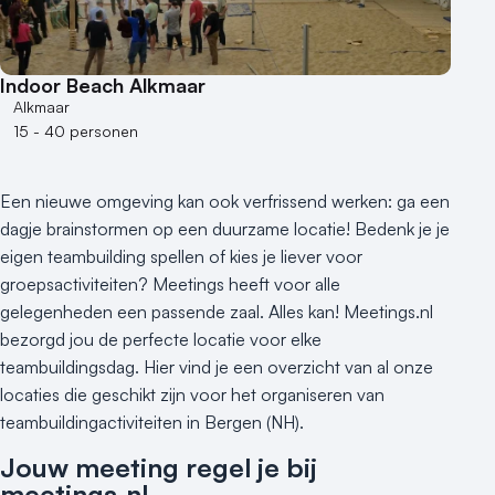
1 - 50 personen
50 - 100 personen
Indoor Beach Alkmaar
100 - 250 personen
Alkmaar
250 - 500 personen
15 - 40 personen
500+ personen
Bijzondere locaties
Een nieuwe omgeving kan ook verfrissend werken: ga een
Buitenlocatie
dagje brainstormen op een duurzame locatie! Bedenk je je
Duurzame locatie
eigen teambuilding spellen of kies je liever voor
Groene locatie
groepsactiviteiten? Meetings heeft voor alle
gelegenheden een passende zaal. Alles kan! Meetings.nl
Heisessie
bezorgd jou de perfecte locatie voor elke
Hotel
teambuildingsdag. Hier vind je een overzicht van al onze
Hybride events
locaties die geschikt zijn voor het organiseren van
Industriële locatie
teambuildingactiviteiten in Bergen (NH).
Kasteel en landgoed
Jouw meeting regel je bij
Kleine / intieme locatie
meetings.nl