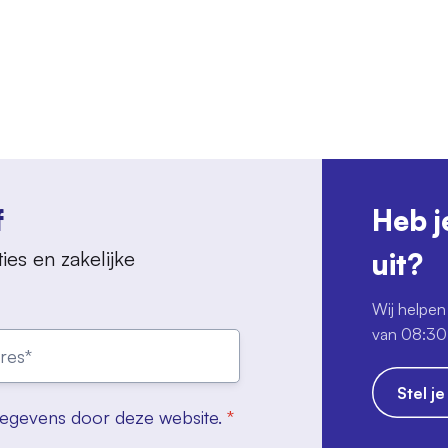
f
Heb j
ies en zakelijke
uit?
Wij helpen 
van 08:30 
Stel j
gegevens door deze website.
*