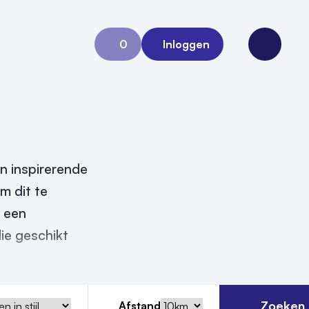
0
Inloggen
Aanvraag 0
Open me
en inspirerende
m dit te
m een
die geschikt
Zoeken
Afstand