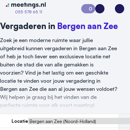
Naar home van Meetings
0
Aanvraag 0
Inloggen
Open
055 578 65 11
Vergaderen in
Bergen aan Zee
Zoek je een moderne ruimte waar jullie
uitgebreid kunnen vergaderen in Bergen aan Zee
of heb je toch liever een exclusieve locatie net
buiten de stad die van alle gemakken is
voorzien? Vind je het lastig om een geschikte
locatie te vinden voor jouw vergadering in
Bergen aan Zee die aan al jouw wensen voldoet?
Wij helpen je graag bij het vinden van de
perfecte ruimte voor elk soort meeting!
Locatie
Vraag locatie aan