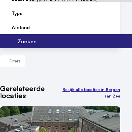
Locatiegids
Type
Meld locatie aan
Afstand
Nieuws
Zoeken
Reviews (5⭐️)
Contact
Filters
Aantal zalen
Gerelateerde
Bekijk alle locaties in Bergen
locaties
1 - 5 zalen
aan Zee
6 - 10 zalen
10 of meer zalen
Aantal personen
1 - 50 personen