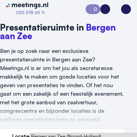
Naar home van Meetings
0
Aanvraag 0
Inloggen
Open
055 578 65 11
Presentatieruimte in
Bergen
aan Zee
Ben je op zoek naar een exclusieve
presentatieruimte in Bergen aan Zee?
Meetings.nl is er om het jou als secretaresse
makkelijk te maken om goede locaties voor het
geven van presentaties te vinden. Of het nou
gaat om een zakelijk of een feestelijk evenement,
met het grote aanbod van zaalverhuur,
congrescentra en bijzonder locaties is de
perfecte presentatieruimte zo geregeld.
Vraag locatie aan
Locatie