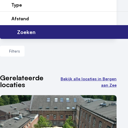
Type
Afstand
Zoeken
Filters
Aantal zalen
Gerelateerde
Bekijk alle locaties in Bergen
locaties
1 - 5 zalen
aan Zee
6 - 10 zalen
10 of meer zalen
Aantal personen
1 - 50 personen
50 - 100 personen