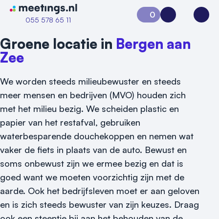
Naar home van Meetings
0
Aanvraag 0
Inloggen
Open
055 578 65 11
Groene locatie in
Bergen aan
Zee
We worden steeds milieubewuster en steeds
meer mensen en bedrijven (MVO) houden zich
met het milieu bezig. We scheiden plastic en
papier van het restafval, gebruiken
waterbesparende douchekoppen en nemen wat
vaker de fiets in plaats van de auto. Bewust en
soms onbewust zijn we ermee bezig en dat is
goed want we moeten voorzichtig zijn met de
aarde. Ook het bedrijfsleven moet er aan geloven
en is zich steeds bewuster van zijn keuzes. Draag
ook een steentje bij aan het behouden van de