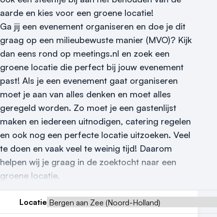
Vraag locatie aan
aarde en kies voor een groene locatie!
Locatiegids
Ga jij een evenement organiseren en doe je dit
graag op een milieubewuste manier (MVO)? Kijk
Meld locatie aan
dan eens rond op meetings.nl en zoek een
groene locatie die perfect bij jouw evenement
Nieuws
past! Als je een evenement gaat organiseren
Reviews (5⭐️)
moet je aan van alles denken en moet alles
geregeld worden. Zo moet je een gastenlijst
Contact
maken en iedereen uitnodigen, catering regelen
en ook nog een perfecte locatie uitzoeken. Veel
te doen en vaak veel te weinig tijd! Daarom
helpen wij je graag in de zoektocht naar een
groene locatie.
Locatie