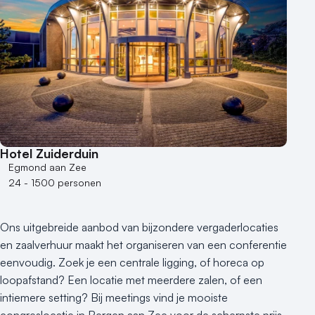
Aantal personen
1 - 50 personen
50 - 100 personen
100 - 250 personen
250 - 500 personen
500+ personen
Bijzondere locaties
Hotel Zuiderduin
Buitenlocatie
Egmond aan Zee
Duurzame locatie
24 - 1500 personen
Groene locatie
Heisessie
Ons uitgebreide aanbod van bijzondere vergaderlocaties
Hotel
en zaalverhuur maakt het organiseren van een conferentie
Hybride events
eenvoudig. Zoek je een centrale ligging, of horeca op
Industriële locatie
loopafstand? Een locatie met meerdere zalen, of een
Kasteel en landgoed
intiemere setting? Bij meetings vind je mooiste
congreslocatie in Bergen aan Zee voor de scherpste prijs.