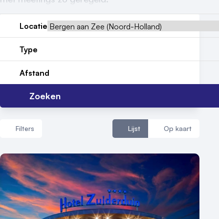
Reviews (5⭐️)
Contact
Locatie
Type
Afstand
Zoeken
Filters
Lijst
Op kaart
Aantal zalen
1 - 5 zalen
6 - 10 zalen
10 of meer zalen