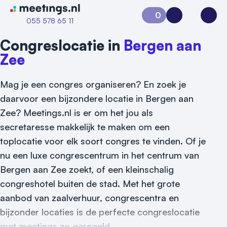
Naar home van Meetings
0
Aanvraag 0
Inloggen
Open
055 578 65 11
Congreslocatie in
Bergen aan
Zee
Mag je een congres organiseren? En zoek je
daarvoor een bijzondere locatie in Bergen aan
Zee? Meetings.nl is er om het jou als
secretaresse makkelijk te maken om een
Vraag locatie aan
toplocatie voor elk soort congres te vinden. Of je
nu een luxe congrescentrum in het centrum van
Locatiegids
Bergen aan Zee zoekt, of een kleinschalig
Meld locatie aan
congreshotel buiten de stad. Met het grote
aanbod van zaalverhuur, congrescentra en
Nieuws
bijzonder locaties is de perfecte congreslocatie
met meetings zo geregeld.