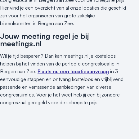
Kleine / intieme locatie
Hier vind je een overzicht van al onze locaties die geschikt
Locaties aan zee
zijn voor het organiseren van grote zakelijke
Museum
bijeenkomsten in Bergen aan Zee.
Theater
Jouw meeting regel je bij
Varende locatie
meetings.nl
Wil je tijd besparen? Dan kan meetings.nl je kosteloos
helpen bij het vinden van de perfecte congreslocatie in
Bergen aan Zee.
Plaats nu een locatieaanvraag
in 3
eenvoudige stappen en ontvang kosteloos en vrijblijvend
passende en verrassende aanbiedingen van diverse
congresruimtes. Voor je het weet heb jij een bijzondere
congreszaal geregeld voor de scherpste prijs.