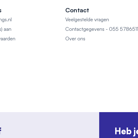
s
Contact
ngs.nl
Veelgestelde vragen
s) aan
Contactgegevens - 055 578651
aarden
Over ons
f
Heb j