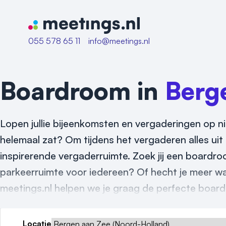
Naar home van Meetings
055 578 65 11
info@meetings.nl
Boardroom in
Berg
Lopen jullie bijeenkomsten en vergaderingen op n
helemaal zat? Om tijdens het vergaderen alles uit t
inspirerende vergaderruimte. Zoek jij een boardr
parkeerruimte voor iedereen? Of hecht je meer wa
meetings.nl helpen we je graag de perfecte board
Locatie