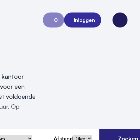
0
Inloggen
Aanvraag 0
Open me
n kantoor
n voor een
met voldoende
uur. Op
Zoeken
Afstand