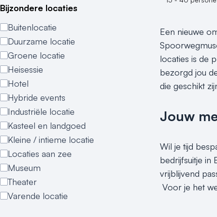
Bijzondere locaties
Buitenlocatie
Een nieuwe omg
Duurzame locatie
Spoorwegmuseu
Groene locatie
locaties is de 
Heisessie
bezorgd jou de 
Hotel
die geschikt zi
Hybride events
Industriële locatie
Jouw meet
Kasteel en landgoed
Kleine / intieme locatie
Wil je tijd bes
Locaties aan zee
bedrijfsuitje i
Museum
vrijblijvend p
Theater
Voor je het wee
Varende locatie