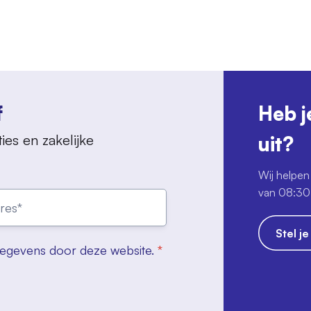
f
Heb j
ies en zakelijke
uit?
Wij helpen 
van 08:30 
Stel j
gegevens door deze website.
*