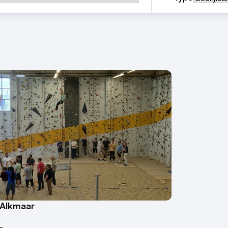
 Alkmaar
n