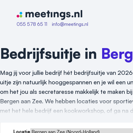
Naar home van Meetings
055 578 65 11
info@meetings.nl
Bedrijfsuitje in
Berg
Mag jij voor jullie bedrijf hét bedrijfsuitje van 
uitje zijn natuurlijk hooggespannen en je wil een uni
om het jou als secretaresse makkelijk te maken bij h
Bergen aan Zee. We hebben locaties voor sportieve
met het hele bedrijf een kookworkshop, of ga na div
Locatie