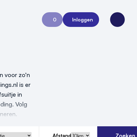
0
Inloggen
Aanvraag 0
Open me
en voor zo’n
ngs.nl is er
suitje in
ding. Volg
ineren.
Zoeken
Afstand