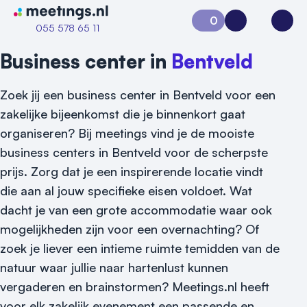
Naar home van Meetings
0
Aanvraag 0
Inloggen
Open
055 578 65 11
Business center in
Bentveld
Zoek jij een business center in Bentveld voor een
zakelijke bijeenkomst die je binnenkort gaat
organiseren? Bij meetings vind je de mooiste
business centers in Bentveld voor de scherpste
prijs. Zorg dat je een inspirerende locatie vindt
die aan al jouw specifieke eisen voldoet. Wat
dacht je van een grote accommodatie waar ook
mogelijkheden zijn voor een overnachting? Of
zoek je liever een intieme ruimte temidden van de
natuur waar jullie naar hartenlust kunnen
Vraag locatie aan
vergaderen en brainstormen? Meetings.nl heeft
voor elk zakelijk evenement een passende en