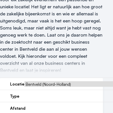
Locatiegids
unieke locatie! Het ligt er natuurlijk aan hoe groot
de zakelijke bijeenkomst is en wie er allemaal is
Meld locatie aan
uitgenodigd, maar vaak is het een hoop geregel.
Nieuws
Soms leuk, maar niet altijd want je hebt vast nog
genoeg werk te doen. Laat ons je daarom helpen
Reviews (5⭐️)
in de zoektocht naar een geschikt business
Contact
center in Bentveld die aan al jouw wensen
voldoet. Kijk hieronder voor een compleet
overzicht van al onze business centers in
Bentveld en laat je inspireren!
Locatie
Type
Afstand