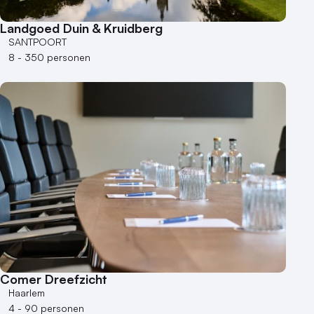
Bijzondere locaties
Landgoed Duin & Kruidberg
SANTPOORT
Buitenlocatie
8 - 350 personen
Duurzame locatie
Groene locatie
Heisessie
Hotel
Hybride events
Industriële locatie
Kasteel en landgoed
Kleine / intieme locatie
Locaties aan zee
Museum
Theater
Varende locatie
Comer Dreefzicht
Haarlem
4 - 90 personen