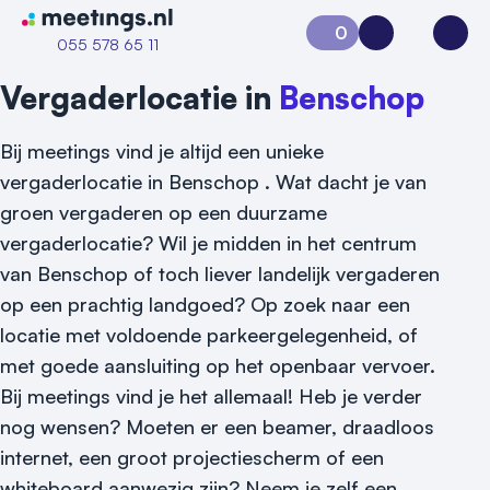
Naar home van Meetings
0
Aanvraag 0
Inloggen
Open
055 578 65 11
Vergaderlocatie in
Benschop
Bij meetings vind je altijd een unieke
vergaderlocatie in Benschop . Wat dacht je van
groen vergaderen op een duurzame
vergaderlocatie? Wil je midden in het centrum
van Benschop of toch liever landelijk vergaderen
op een prachtig landgoed? Op zoek naar een
Vraag locatie aan
locatie met voldoende parkeergelegenheid, of
met goede aansluiting op het openbaar vervoer.
Locatiegids
Bij meetings vind je het allemaal! Heb je verder
Meld locatie aan
nog wensen? Moeten er een beamer, draadloos
internet, een groot projectiescherm of een
Nieuws
whiteboard aanwezig zijn? Neem je zelf een