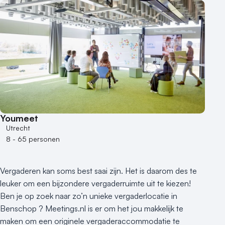
Buitenlocatie
Duurzame locatie
Groene locatie
Heisessie
Hotel
Hybride events
Industriële locatie
Kasteel en landgoed
Kleine / intieme locatie
Youmeet
Locaties aan zee
Utrecht
8 - 65 personen
Museum
Theater
Varende locatie
Vergaderen kan soms best saai zijn. Het is daarom des te
leuker om een bijzondere vergaderruimte uit te kiezen!
Ben je op zoek naar zo’n unieke vergaderlocatie in
Benschop ? Meetings.nl is er om het jou makkelijk te
maken om een originele vergaderaccommodatie te