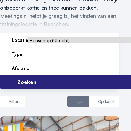
Reviews (5⭐️)
onbeperkt koffie en thee kunnen pakken.
Meetings.nl helpt je graag bij het vinden van een
Contact
trainingslocatie in Benschop.
Locatie
Type
Afstand
Zoeken
Filters
Lijst
Op kaart
Aantal zalen