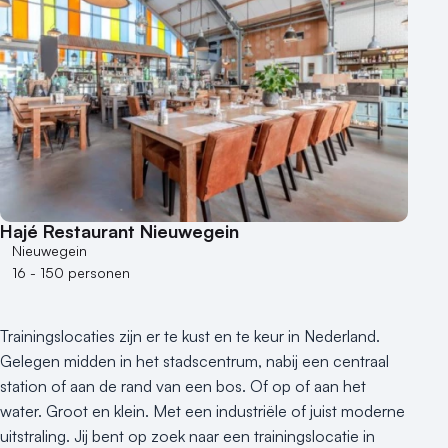
1 - 5 zalen
6 - 10 zalen
10 of meer zalen
Aantal personen
1 - 50 personen
50 - 100 personen
100 - 250 personen
250 - 500 personen
Hajé Restaurant Nieuwegein
500+ personen
Nieuwegein
16 - 150 personen
Bijzondere locaties
Buitenlocatie
Trainingslocaties zijn er te kust en te keur in Nederland.
Duurzame locatie
Gelegen midden in het stadscentrum, nabij een centraal
Groene locatie
station of aan de rand van een bos. Of op of aan het
Heisessie
water. Groot en klein. Met een industriële of juist moderne
Hotel
uitstraling. Jij bent op zoek naar een trainingslocatie in