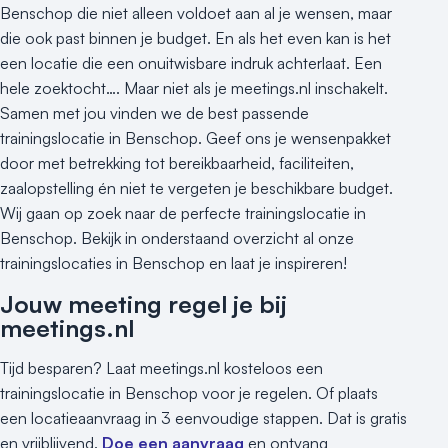
Hybride events
Benschop die niet alleen voldoet aan al je wensen, maar
Industriële locatie
die ook past binnen je budget. En als het even kan is het
Kasteel en landgoed
een locatie die een onuitwisbare indruk achterlaat. Een
Kleine / intieme locatie
hele zoektocht…. Maar niet als je meetings.nl inschakelt.
Locaties aan zee
Samen met jou vinden we de best passende
trainingslocatie in Benschop. Geef ons je wensenpakket
Museum
door met betrekking tot bereikbaarheid, faciliteiten,
Theater
zaalopstelling én niet te vergeten je beschikbare budget.
Varende locatie
Wij gaan op zoek naar de perfecte trainingslocatie in
Benschop. Bekijk in onderstaand overzicht al onze
trainingslocaties in Benschop en laat je inspireren!
Jouw meeting regel je bij
meetings.nl
Tijd besparen? Laat meetings.nl kosteloos een
trainingslocatie in Benschop voor je regelen. Of plaats
een locatieaanvraag in 3 eenvoudige stappen. Dat is gratis
en vrijblijvend.
Doe een aanvraag
en ontvang