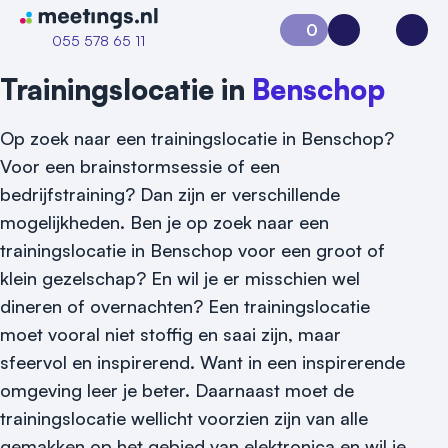
Naar home van Meetings
0
Aanvraag 0
Inloggen
Open
055 578 65 11
Trainingslocatie in
Benschop
Op zoek naar een trainingslocatie in Benschop?
Voor een brainstormsessie of een
bedrijfstraining? Dan zijn er verschillende
mogelijkheden. Ben je op zoek naar een
trainingslocatie in Benschop voor een groot of
klein gezelschap? En wil je er misschien wel
Vraag locatie aan
dineren of overnachten? Een trainingslocatie
Locatiegids
moet vooral niet stoffig en saai zijn, maar
sfeervol en inspirerend. Want in een inspirerende
Meld locatie aan
omgeving leer je beter. Daarnaast moet de
Nieuws
trainingslocatie wellicht voorzien zijn van alle
gemakken op het gebied van elektronica en wil je