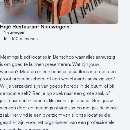
50 - 100 personen
100 - 250 personen
250 - 500 personen
Hajé Restaurant Nieuwegein
500+ personen
Nieuwegein
16 - 150 personen
Bijzondere locaties
Buitenlocatie
Meetings biedt locaties in Benschop waar alles aanwezig
Duurzame locatie
is om goed te kunnen presenteren. Wat zijn jouw
Groene locatie
wensen? Moeten er een beamer, draadloos internet, een
Heisessie
groot projectiescherm of een whiteboard aanwezig zijn?
Hotel
Wil je verzekerd zijn van goede horeca in de buurt, of bij
Hybride events
de locatie zelf? Ben je op zoek naar een grote zaal, of
Industriële locatie
juist naar een intiemere, kleinschalige locatie. Geef jouw
Kasteel en landgoed
wensen door en meetings.nl vind samen met jou de ideale
Kleine / intieme locatie
zaal. Hier vind je een overzicht van al onze locaties die
Locaties aan zee
geschikt zijn voor het organiseren van een professionele
presentatie in Benschop.