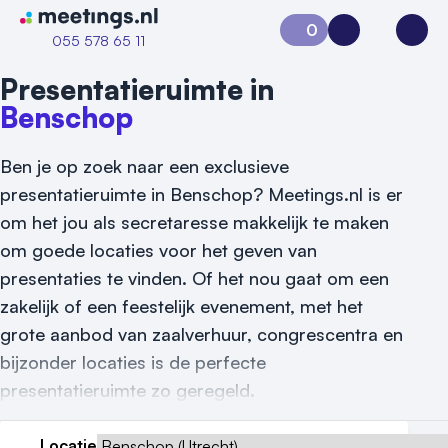
Naar home van Meetings
0
Aanvraag 0
Inloggen
Open
055 578 65 11
Presentatieruimte in
Benschop
Ben je op zoek naar een exclusieve
presentatieruimte in Benschop? Meetings.nl is er
om het jou als secretaresse makkelijk te maken
om goede locaties voor het geven van
Vraag locatie aan
presentaties te vinden. Of het nou gaat om een
zakelijk of een feestelijk evenement, met het
Locatiegids
grote aanbod van zaalverhuur, congrescentra en
Meld locatie aan
bijzonder locaties is de perfecte
presentatieruimte zo geregeld.
Nieuws
Locatie
Reviews (5⭐️)