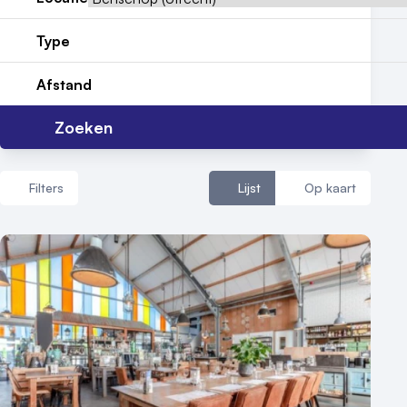
Contact
Type
Afstand
Zoeken
Filters
Lijst
Op kaart
Aantal zalen
1 - 5 zalen
6 - 10 zalen
10 of meer zalen
Aantal personen
1 - 50 personen