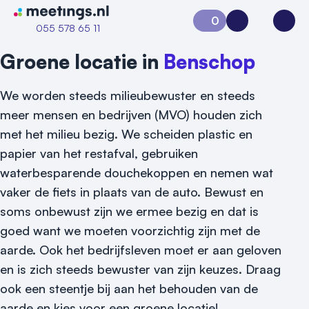
Naar home van Meetings
0
Aanvraag 0
Inloggen
Open
055 578 65 11
Groene locatie in
Benschop
We worden steeds milieubewuster en steeds
meer mensen en bedrijven (MVO) houden zich
met het milieu bezig. We scheiden plastic en
papier van het restafval, gebruiken
waterbesparende douchekoppen en nemen wat
vaker de fiets in plaats van de auto. Bewust en
Vraag locatie aan
soms onbewust zijn we ermee bezig en dat is
goed want we moeten voorzichtig zijn met de
Locatiegids
aarde. Ook het bedrijfsleven moet er aan geloven
en is zich steeds bewuster van zijn keuzes. Draag
Meld locatie aan
ook een steentje bij aan het behouden van de
Nieuws
aarde en kies voor een groene locatie!