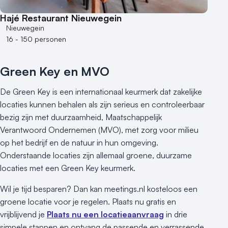
250 - 500 personen
Hajé Restaurant Nieuwegein
500+ personen
Nieuwegein
16 - 150 personen
Bijzondere locaties
Buitenlocatie
Green Key en MVO
Duurzame locatie
Groene locatie
De Green Key is een internationaal keurmerk dat zakelijke
Heisessie
locaties kunnen behalen als zijn serieus en controleerbaar
Hotel
bezig zijn met duurzaamheid, Maatschappelijk
Hybride events
Verantwoord Ondernemen (MVO), met zorg voor milieu
op het bedrijf en de natuur in hun omgeving.
Industriële locatie
Onderstaande locaties zijn allemaal groene, duurzame
Kasteel en landgoed
locaties met een Green Key keurmerk.
Kleine / intieme locatie
Locaties aan zee
Wil je tijd besparen? Dan kan meetings.nl kosteloos een
Museum
groene locatie voor je regelen. Plaats nu gratis en
Theater
vrijblijvend je
Plaats nu een locatieaanvraag
in drie
simpele stappen en ontvang de passende en verrassende
Varende locatie