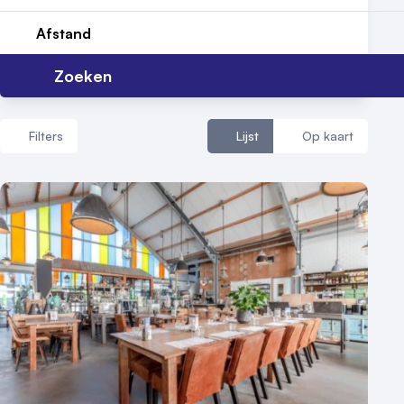
Afstand
Zoeken
Filters
Lijst
Op kaart
Aantal zalen
1 - 5 zalen
6 - 10 zalen
10 of meer zalen
Aantal personen
1 - 50 personen
50 - 100 personen
100 - 250 personen