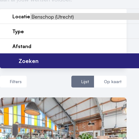
Reviews (5⭐️)
Locatie
Contact
Type
Afstand
Zoeken
Filters
Lijst
Op kaart
Aantal zalen
1 - 5 zalen
6 - 10 zalen
10 of meer zalen