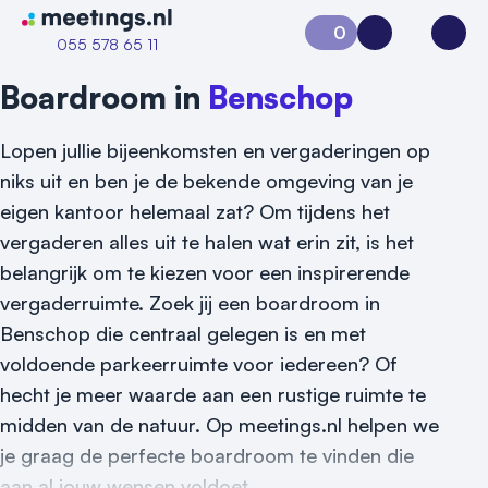
Naar home van Meetings
0
Aanvraag 0
Inloggen
Open
055 578 65 11
Boardroom in
Benschop
Lopen jullie bijeenkomsten en vergaderingen op
niks uit en ben je de bekende omgeving van je
eigen kantoor helemaal zat? Om tijdens het
vergaderen alles uit te halen wat erin zit, is het
belangrijk om te kiezen voor een inspirerende
vergaderruimte. Zoek jij een boardroom in
Vraag locatie aan
Benschop die centraal gelegen is en met
Locatiegids
voldoende parkeerruimte voor iedereen? Of
hecht je meer waarde aan een rustige ruimte te
Meld locatie aan
midden van de natuur. Op meetings.nl helpen we
je graag de perfecte boardroom te vinden die
Nieuws
aan al jouw wensen voldoet.