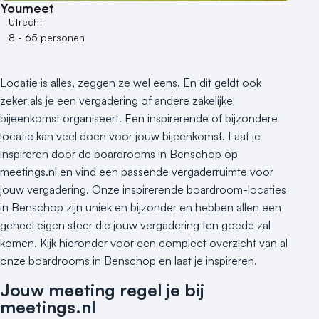
Kleine / intieme locatie
Youmeet
Locaties aan zee
Utrecht
8 - 65 personen
Museum
Theater
Varende locatie
Locatie is alles, zeggen ze wel eens. En dit geldt ook
zeker als je een vergadering of andere zakelijke
bijeenkomst organiseert. Een inspirerende of bijzondere
locatie kan veel doen voor jouw bijeenkomst. Laat je
inspireren door de boardrooms in Benschop op
meetings.nl en vind een passende vergaderruimte voor
jouw vergadering. Onze inspirerende boardroom-locaties
in Benschop zijn uniek en bijzonder en hebben allen een
geheel eigen sfeer die jouw vergadering ten goede zal
komen. Kijk hieronder voor een compleet overzicht van al
onze boardrooms in Benschop en laat je inspireren.
Jouw meeting regel je bij
meetings.nl