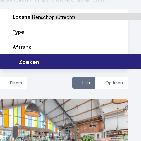
Reviews (5⭐️)
Contact
Locatie
Type
Afstand
Zoeken
Filters
Lijst
Op kaart
Aantal zalen
1 - 5 zalen
6 - 10 zalen
10 of meer zalen