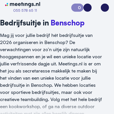
Naar home van Meetings
0
Aanvraag 0
Inloggen
Open
055 578 65 11
Bedrijfsuitje in
Benschop
Mag jij voor jullie bedrijf hét bedrijfsuitje van
2026 organiseren in Benschop? De
verwachtingen voor zo’n uitje zijn natuurlijk
hooggespannen en je wil een unieke locatie voor
jullie verfrissende dagje uit. Meetings.nl is er om
Vraag locatie aan
het jou als secretaresse makkelijk te maken bij
het vinden van een unieke locatie voor jullie
Locatiegids
bedrijfsuitje in Benschop. We hebben locaties
Meld locatie aan
voor sportieve bedrijfsuitjes, maar ook voor
creatieve teambuilding. Volg met het hele bedrijf
Nieuws
een kookworkshop, of ga na diverse outdoor
activiteiten met zijn allen heerlijk dineren.