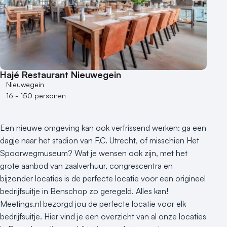
Aantal personen
1 - 50 personen
50 - 100 personen
100 - 250 personen
250 - 500 personen
Hajé Restaurant Nieuwegein
500+ personen
Nieuwegein
16 - 150 personen
Bijzondere locaties
Buitenlocatie
Een nieuwe omgeving kan ook verfrissend werken: ga een
Duurzame locatie
dagje naar het stadion van F.C. Utrecht, of misschien Het
Groene locatie
Spoorwegmuseum? Wat je wensen ook zijn, met het
Heisessie
grote aanbod van zaalverhuur, congrescentra en
Hotel
bijzonder locaties is de perfecte locatie voor een origineel
Hybride events
bedrijfsuitje in Benschop zo geregeld. Alles kan!
Industriële locatie
Meetings.nl bezorgd jou de perfecte locatie voor elk
Kasteel en landgoed
bedrijfsuitje. Hier vind je een overzicht van al onze locaties