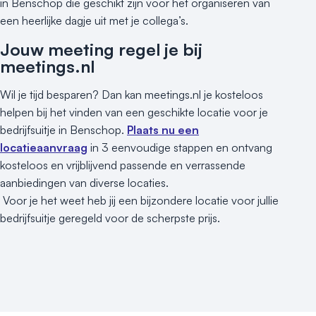
Kleine / intieme locatie
in Benschop die geschikt zijn voor het organiseren van
Locaties aan zee
een heerlijke dagje uit met je collega’s.
Museum
Jouw meeting regel je bij
Theater
meetings.nl
Varende locatie
Wil je tijd besparen? Dan kan meetings.nl je kosteloos
helpen bij het vinden van een geschikte locatie voor je
bedrijfsuitje in Benschop.
Plaats nu een
locatieaanvraag
in 3 eenvoudige stappen en ontvang
kosteloos en vrijblijvend passende en verrassende
aanbiedingen van diverse locaties.
Voor je het weet heb jij een bijzondere locatie voor jullie
bedrijfsuitje geregeld voor de scherpste prijs.