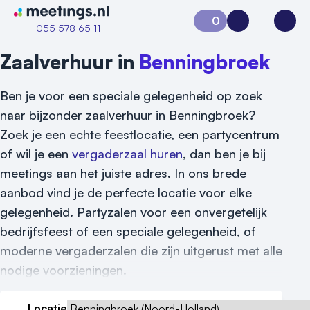
Naar home van Meetings
0
Aanvraag 0
Inloggen
Open
055 578 65 11
Zaalverhuur in
Benningbroek
Ben je voor een speciale gelegenheid op zoek
naar bijzonder zaalverhuur in Benningbroek?
Zoek je een echte feestlocatie, een partycentrum
of wil je een
vergaderzaal huren
, dan ben je bij
meetings aan het juiste adres. In ons brede
aanbod vind je de perfecte locatie voor elke
gelegenheid. Partyzalen voor een onvergetelijk
Vraag locatie aan
bedrijfsfeest of een speciale gelegenheid, of
moderne vergaderzalen die zijn uitgerust met alle
Locatiegids
nodige voorzieningen.
Meld locatie aan
Locatie