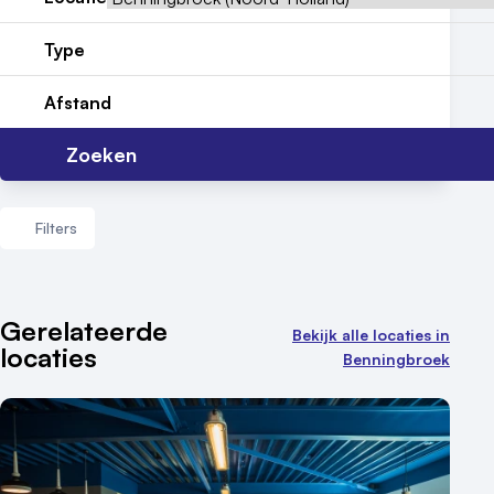
Nieuws
Type
Reviews (5⭐️)
Afstand
Contact
Zoeken
Filters
Aantal zalen
Gerelateerde
Bekijk alle locaties in
locaties
1 - 5 zalen
Benningbroek
6 - 10 zalen
10 of meer zalen
Aantal personen
1 - 50 personen