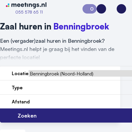
Naar home van Meetings
0
Aanvraag 0
Inloggen
Open
055 578 65 11
Zaal huren in
Benningbroek
Een (vergader)zaal huren in Benningbroek?
Meetings.nl helpt je graag bij het vinden van de
perfecte locatie!
Locatie
Type
Vraag locatie aan
Afstand
Locatiegids
Zoeken
Meld locatie aan