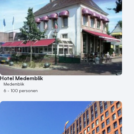
Hotel
Hybride events
Industriële locatie
Kasteel en landgoed
Kleine / intieme locatie
Locaties aan zee
Museum
Theater
Varende locatie
Hotel Medemblik
Medemblik
6 - 100 personen