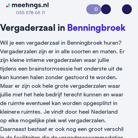
Naar home van Meetings
0
Aanvraag 0
Inloggen
Open
055 578 65 11
Vergaderzaal in
Benningbroek
Wil je een vergaderzaal in Benningbroek huren?
Vergaderzalen zijn er in alle soorten en maten. Er
zijn kleine intieme vergaderzalen waar jullie
tijdens een brainstormsessie het onderste uit de
kan kunnen halen zonder gestoord te worden.
Maar er zijn ook hele grote vergaderzalen waar
jullie met het hele bedrijf terecht kunnen en waar
de ruimte eventueel kan worden opgesplitst in
Vraag locatie aan
kleinere ruimtes. Je vindt door heel Nederland
Locatiegids
op elke mogelijke plek wel vergaderzalen.
Daarnaast bestaat er ook nog een groot verschil
Meld locatie aan
in de faciliteiten die de vergaderaccommodaties