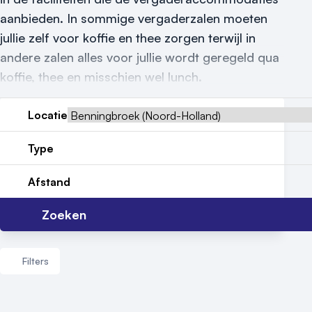
Nieuws
aanbieden. In sommige vergaderzalen moeten
jullie zelf voor koffie en thee zorgen terwijl in
Reviews (5⭐️)
andere zalen alles voor jullie wordt geregeld qua
Contact
koffie, thee en misschien wel lunch.
Locatie
Type
Afstand
Zoeken
Filters