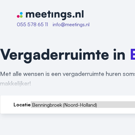
Naar home van Meetings
055 578 65 11
info@meetings.nl
Vergaderruimte in
Met alle wensen is een vergaderruimte huren soms
makkelijker!
Locatie