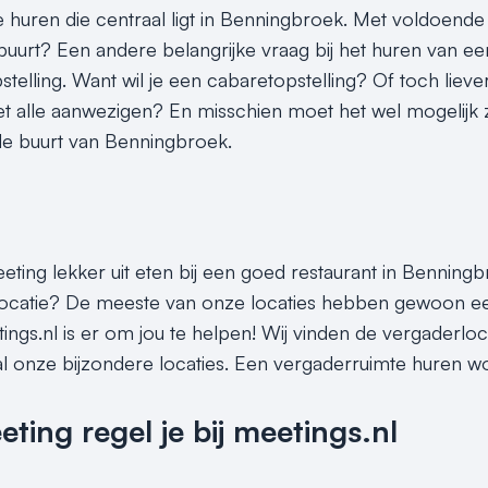
 huren die centraal ligt in Benningbroek. Met voldoende
 buurt? Een andere belangrijke vraag bij het huren van e
stelling. Want wil je een cabaretopstelling? Of toch liev
 alle aanwezigen? En misschien moet het wel mogelijk z
 de buurt van Benningbroek.
eeting lekker uit eten bij een goed restaurant in Benning
locatie? De meeste van onze locaties hebben gewoon een 
tings.nl is er om jou te helpen! Wij vinden de vergaderlo
al onze bijzondere locaties. Een vergaderruimte huren wor
ing regel je bij meetings.nl