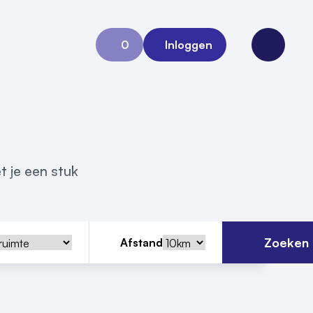
0
Inloggen
Aanvraag 0
Open me
t je een stuk
Zoeken
Afstand