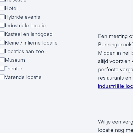
Hotel
Hybride events
Industriële locatie
Kasteel en landgoed
Een meeting of
Kleine / intieme locatie
Benningbroek? 
Locaties aan zee
Midden in het 
Museum
altijd voorzien
Theater
perfecte verg
Varende locatie
restaurants en
industriële lo
Wil je een ver
locatie nog me