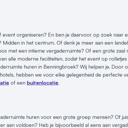
 event organiseren? En ben je daarvoor op zoek naar een
Midden in het centrum. Of denk je meer aan een landelij
bos met een intieme vergaderruimte? Of een grote zaal met
 van alle moderne faciliteiten, zodat het event op rolletjes 
aderruimte huren in Benningbroek? Wij helpen je. Door 
 hotels, hebben we voor elke gelegenheid de perfecte v
catie
of een
buitenlocatie
.
gaderruimte huren voor een grote groep mensen? Of jui
er aan voldoen? Heb je bijvoorbeeld al eens aan vergad