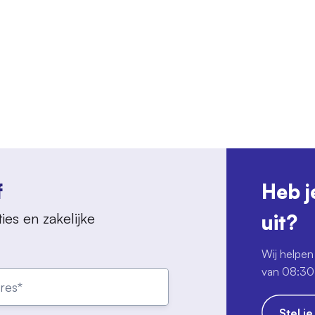
f
Heb j
ies en zakelijke
uit?
Wij helpen 
van 08:30 
Stel j