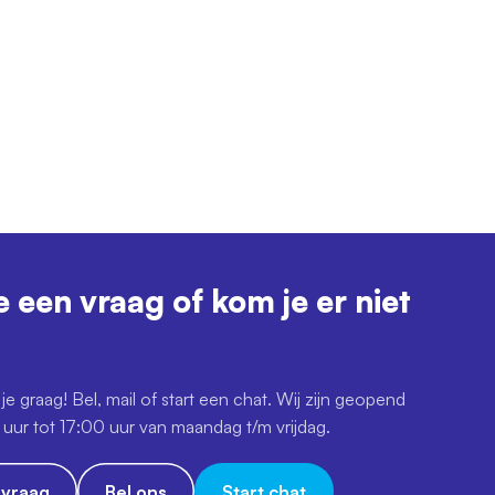
e een vraag of kom je er niet
je graag! Bel, mail of start een chat. Wij zijn geopend
uur tot 17:00 uur van maandag t/m vrijdag.
e vraag
Bel ons
Start chat