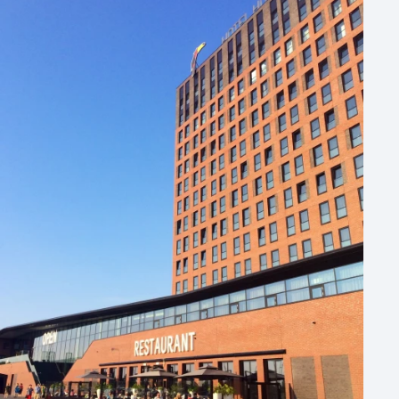
Hotel
Hybride events
Industriële locatie
Kasteel en landgoed
Kleine / intieme locatie
Locaties aan zee
Museum
Theater
Varende locatie