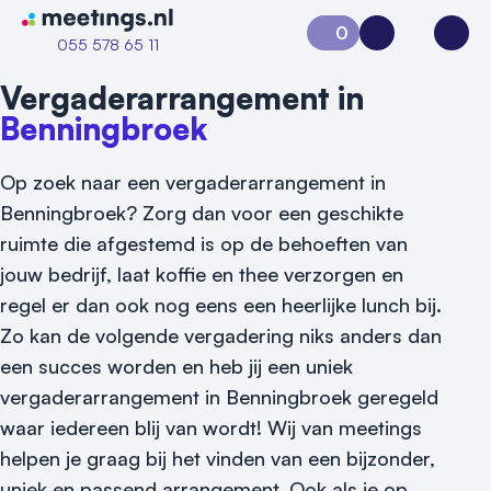
Naar home van Meetings
0
Aanvraag 0
Inloggen
Open
055 578 65 11
Vergaderarrangement in
Benningbroek
Op zoek naar een vergaderarrangement in
Benningbroek? Zorg dan voor een geschikte
ruimte die afgestemd is op de behoeften van
jouw bedrijf, laat koffie en thee verzorgen en
regel er dan ook nog eens een heerlijke lunch bij.
Zo kan de volgende vergadering niks anders dan
een succes worden en heb jij een uniek
Vraag locatie aan
vergaderarrangement in Benningbroek geregeld
waar iedereen blij van wordt! Wij van meetings
Locatiegids
helpen je graag bij het vinden van een bijzonder,
Meld locatie aan
uniek en passend arrangement. Ook als je op