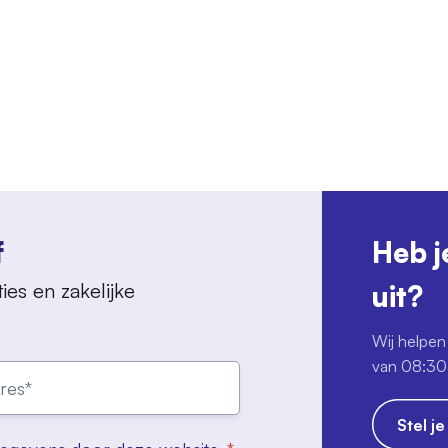
f
Heb j
ies en zakelijke
uit?
Wij helpen 
van 08:30 
Stel j