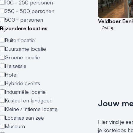
100 - 250 personen
250 - 500 personen
500+ personen
Veldboer Een
Zwaag
Bijzondere locaties
Buitenlocatie
Duurzame locatie
Groene locatie
Heisessie
Hotel
Hybride events
Industriële locatie
Kasteel en landgoed
Jouw meet
Kleine / intieme locatie
Locaties aan zee
Hier vind je e
Museum
je kosteloos h