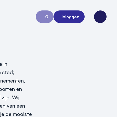
0
Inloggen
Aanvraag 0
Open me
 in
e stad;
enementen,
soorten en
zijn.
Wij
en van een
 je de mooiste