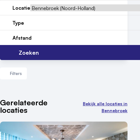
Locatie
Locatiegids
Type
Meld locatie aan
Nieuws
Afstand
Reviews (5⭐️)
Zoeken
Contact
Filters
Aantal zalen
Gerelateerde
Bekijk alle locaties in
locaties
1 - 5 zalen
Bennebroek
6 - 10 zalen
10 of meer zalen
Aantal personen