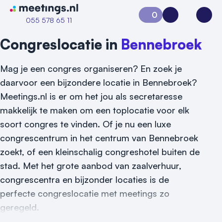
Naar home van Meetings
0
Aanvraag 0
Inloggen
Open
055 578 65 11
Congreslocatie in
Bennebroek
Mag je een congres organiseren? En zoek je
daarvoor een bijzondere locatie in Bennebroek?
Meetings.nl is er om het jou als secretaresse
makkelijk te maken om een toplocatie voor elk
soort congres te vinden. Of je nu een luxe
congrescentrum in het centrum van Bennebroek
zoekt, of een kleinschalig congreshotel buiten de
stad. Met het grote aanbod van zaalverhuur,
congrescentra en bijzonder locaties is de
perfecte congreslocatie met meetings zo
geregeld.
Vraag locatie aan