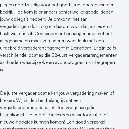
Hotel
plegen noodzakelijk voor het goed functioneren van een
Hybride events
bedrijf. Hoe kom je er anders achter welke goede ideeën
Industriële locatie
jouw collega’s hebben! Je ontkomt niet aan
Kasteel en landgoed
vergaderingen dus zorg er daarom voor dat je alles eruit
Kleine / intieme locatie
haalt wat erin zit! Combineer het onaangename met het
Locaties aan zee
aangename en maak vergaderen weer leuk met een
uitgebreid vergaderarrangement in Beinsdorp. Er zijn zelfs
Museum
verschillende locaties die 32-uurs vergaderarrangementen
Theater
aanbieden waarbij ook een avondprogramma inbegrepen
Varende locatie
is.
De juiste vergaderlocatie kan jouw vergadering maken of
breken. Wij vinden het belangrijk dat een
vergaderaccommodatie iets toe voegt aan jullie
bijeenkomst. Het moet je inspireren waardoor jullie tot
nieuwe hoogtes kunnen komen! Een goed verzorgd