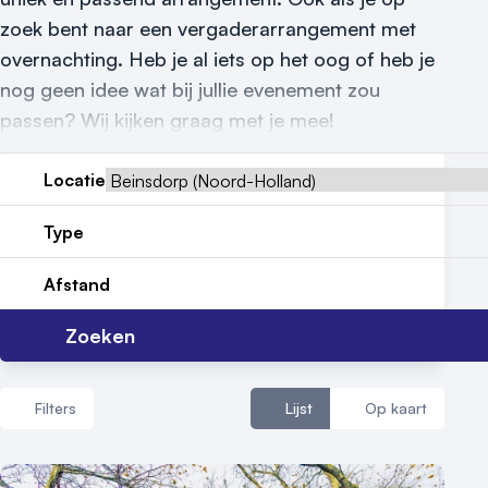
zoek bent naar een vergaderarrangement met
Reviews (5⭐️)
overnachting. Heb je al iets op het oog of heb je
Contact
nog geen idee wat bij jullie evenement zou
passen? Wij kijken graag met je mee!
Locatie
Type
Afstand
Zoeken
Filters
Lijst
Op kaart