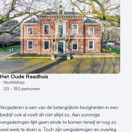
Aantal zalen
1 - 5 zalen
6 - 10 zalen
10 of meer zalen
Aantal personen
1 - 50 personen
50 - 100 personen
100 - 250 personen
250 - 500 personen
Het Oude Raadhuis
500+ personen
Hoofddorp
20 - 150 personen
Bijzondere locaties
Buitenlocatie
Vergaderen is een van de belangrijkste bezigheden in een
Duurzame locatie
bedrijf ook al voelt dit niet altijd zo. Aan sommige
Groene locatie
vergaderingen lijkt geen einde te komen terwijl er nog zo
Heisessie
veel werk te doen is. Toch zijn vergaderingen en overleg