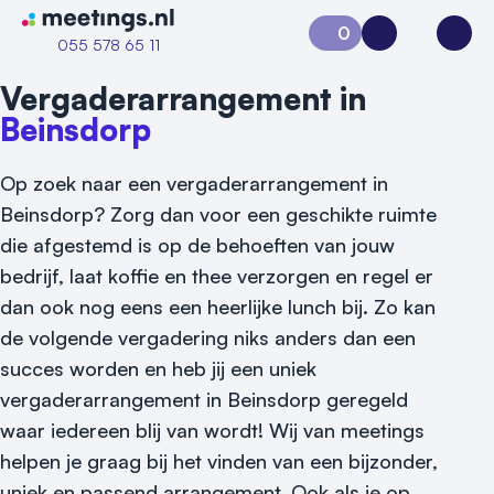
Naar home van Meetings
0
Aanvraag 0
Inloggen
Open
055 578 65 11
Vergaderarrangement in
Beinsdorp
Op zoek naar een vergaderarrangement in
Beinsdorp? Zorg dan voor een geschikte ruimte
die afgestemd is op de behoeften van jouw
bedrijf, laat koffie en thee verzorgen en regel er
dan ook nog eens een heerlijke lunch bij. Zo kan
Vraag locatie aan
de volgende vergadering niks anders dan een
succes worden en heb jij een uniek
Locatiegids
vergaderarrangement in Beinsdorp geregeld
Meld locatie aan
waar iedereen blij van wordt! Wij van meetings
helpen je graag bij het vinden van een bijzonder,
Nieuws
uniek en passend arrangement. Ook als je op