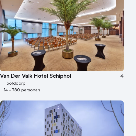
Hybride events
Industriële locatie
Kasteel en landgoed
Kleine / intieme locatie
Locaties aan zee
Museum
Theater
Varende locatie
Van Der Valk Hotel Schiphol
4
Hoofddorp
14 - 780 personen