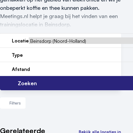
onbeperkt koffie en thee kunnen pakken.
Locatiegids
Meetings.nl helpt je graag bij het vinden van een
Meld locatie aan
trainingslocatie in Beinsdorp.
Nieuws
Locatie
Reviews (5⭐️)
Type
Contact
Afstand
Zoeken
Filters
Aantal zalen
Gerelateerde
Bekijk alle locaties in