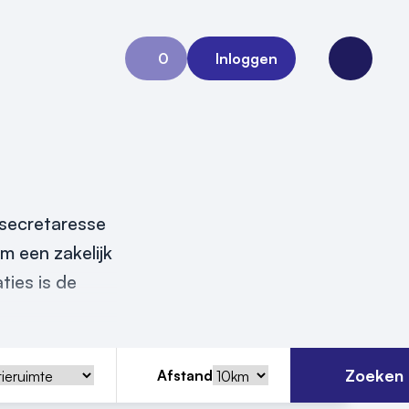
0
Inloggen
Aanvraag 0
Open me
 secretaresse
m een zakelijk
ties is de
Zoeken
Afstand