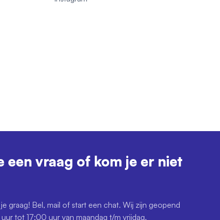
e een vraag of kom je er niet
je graag! Bel, mail of start een chat. Wij zijn geopend
uur tot 17:00 uur van maandag t/m vrijdag.