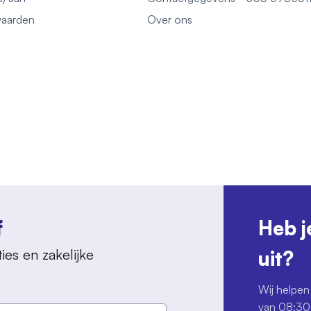
aarden
Over ons
f
Heb j
ies en zakelijke
uit?
Wij helpen 
van 08:30 