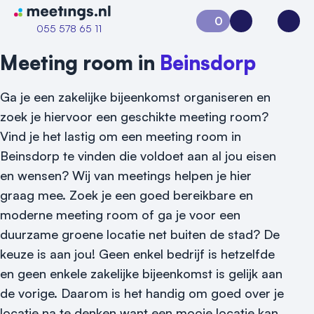
Naar home van Meetings
0
Aanvraag 0
Inloggen
Open
055 578 65 11
Meeting room in
Beinsdorp
Ga je een zakelijke bijeenkomst organiseren en
zoek je hiervoor een geschikte meeting room?
Vind je het lastig om een meeting room in
Beinsdorp te vinden die voldoet aan al jou eisen
en wensen? Wij van meetings helpen je hier
graag mee. Zoek je een goed bereikbare en
Vraag locatie aan
moderne meeting room of ga je voor een
Locatiegids
duurzame groene locatie net buiten de stad? De
keuze is aan jou! Geen enkel bedrijf is hetzelfde
Meld locatie aan
en geen enkele zakelijke bijeenkomst is gelijk aan
Nieuws
de vorige. Daarom is het handig om goed over je
locatie na te denken want een mooie locatie kan