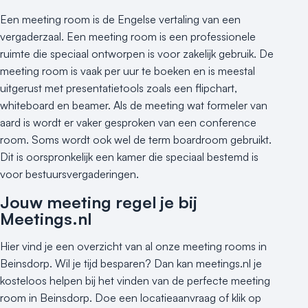
Buitenlocatie
Een meeting room is de Engelse vertaling van een
Duurzame locatie
vergaderzaal. Een meeting room is een professionele
Groene locatie
ruimte die speciaal ontworpen is voor zakelijk gebruik. De
Heisessie
meeting room is vaak per uur te boeken en is meestal
Hotel
uitgerust met presentatietools zoals een flipchart,
Hybride events
whiteboard en beamer. Als de meeting wat formeler van
Industriële locatie
aard is wordt er vaker gesproken van een conference
Kasteel en landgoed
room. Soms wordt ook wel de term boardroom gebruikt.
Kleine / intieme locatie
Dit is oorspronkelijk een kamer die speciaal bestemd is
Locaties aan zee
voor bestuursvergaderingen.
Museum
Jouw meeting regel je bij
Theater
Meetings.nl
Varende locatie
Hier vind je een overzicht van al onze meeting rooms in
Beinsdorp. Wil je tijd besparen? Dan kan meetings.nl je
kosteloos helpen bij het vinden van de perfecte meeting
room in Beinsdorp. Doe een locatieaanvraag of klik op