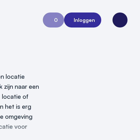
0
Inloggen
Aanvraag 0
Open me
n locatie
 zijn naar een
 locatie of
n het is erg
ere omgeving
catie voor