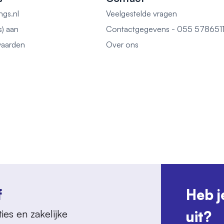
ngs.nl
Veelgestelde vragen
s) aan
Contactgegevens - 055 578651
aarden
Over ons
f
Heb j
ies en zakelijke
uit?