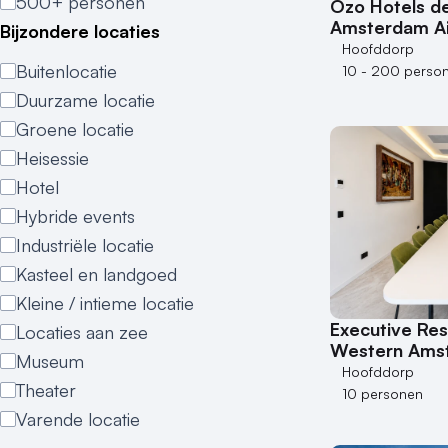
500+ personen
Ozo Hotels de
Amsterdam Ai
Bijzondere locaties
Hoofddorp
Buitenlocatie
10 - 200 perso
Duurzame locatie
Groene locatie
Heisessie
Hotel
Hybride events
Industriële locatie
Kasteel en landgoed
Kleine / intieme locatie
Executive Res
Locaties aan zee
Western Amst
Museum
Hoofddorp
Theater
10 personen
Varende locatie