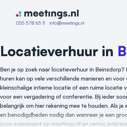
Naar home van Meetings
055 578 65 11
info@meetings.nl
Locatieverhuur in
B
Ben je op zoek naar locatieverhuur in Beinsdorp? 
huren kan op vele verschillende manieren en voor d
kleinschalige intieme locatie of een ruime locatie
voor een vergadering of conferentie. Bij ieder soo
belangrijk om hier rekening mee te houden. Als je
en benodigdheden nodig dan wanneer je een groot
jouw evenement op meetings.nl en verras iederee