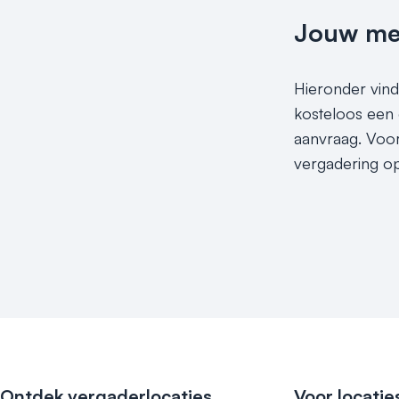
Jouw meet
Hieronder vind 
kosteloos een 
aanvraag. Voor 
vergadering op
Ontdek vergaderlocaties
Voor locatie