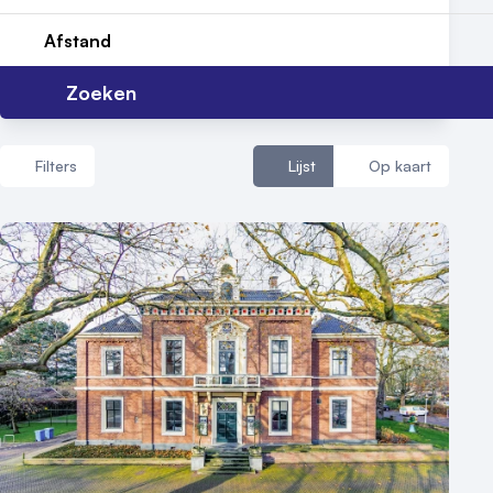
Afstand
Contact
Zoeken
Filters
Lijst
Op kaart
Aantal zalen
1 - 5 zalen
6 - 10 zalen
10 of meer zalen
Aantal personen
1 - 50 personen
50 - 100 personen
100 - 250 personen