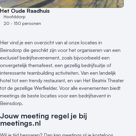
250 - 500 personen
Het Oude Raadhuis
500+ personen
Hoofddorp
20 - 150 personen
Bijzondere locaties
Buitenlocatie
Hier vind je een overzicht van al onze locaties in
Duurzame locatie
Beinsdorp die geschikt zijn voor het organiseren van een
Groene locatie
exclusief bedrijfsevenement, zoals bijvoorbeeld een
Heisessie
onvergetelijk themafeest, een gezellig bedrijfsuitje of
Hotel
interessante teambuilding activiteiten. Van een landelijk
Hybride events
hotel tot een trendy restaurant, en van Het Beatrix Theater
Industriële locatie
tot de gezellige Werfkelder. Voor alle evenementen biedt
Kasteel en landgoed
meetings de beste locaties voor een bedrijfsevent in
Kleine / intieme locatie
Beinsdorp.
Locaties aan zee
Jouw meeting regel je bij
Museum
meetings.nl
Theater
Wil je tijd besparen? Dan kan meetings.nl je kosteloos
Varende locatie