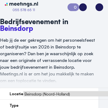
Naar home van Meetings
0
Aanvraag 0
Inloggen
Open
055 578 65 11
Bedrijfsevenement in
Beinsdorp
Heb jij de eer gekregen om hét personeelsfeest
of bedrijfsuitje van 2026 in Beinsdorp te
organiseren? Dan ben je waarschijnlijk op zoek
naar een originele of verrassende locatie voor
Vraag locatie aan
jouw bedrijfsevenement in Beinsdorp.
Meetings.nl is er om het jou makkelijk te maken
Locatiegids
om een toplocatie te vinden.
Meld locatie aan
Locatie
Nieuws
Type
Reviews (5⭐️)