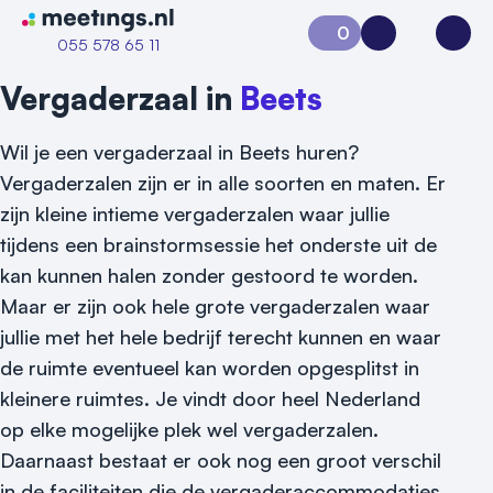
Naar home van Meetings
0
Aanvraag 0
Inloggen
Open
055 578 65 11
Vergaderzaal in
Beets
Wil je een vergaderzaal in Beets huren?
Vergaderzalen zijn er in alle soorten en maten. Er
zijn kleine intieme vergaderzalen waar jullie
tijdens een brainstormsessie het onderste uit de
kan kunnen halen zonder gestoord te worden.
Maar er zijn ook hele grote vergaderzalen waar
jullie met het hele bedrijf terecht kunnen en waar
de ruimte eventueel kan worden opgesplitst in
Vraag locatie aan
kleinere ruimtes. Je vindt door heel Nederland
op elke mogelijke plek wel vergaderzalen.
Locatiegids
Daarnaast bestaat er ook nog een groot verschil
Meld locatie aan
in de faciliteiten die de vergaderaccommodaties