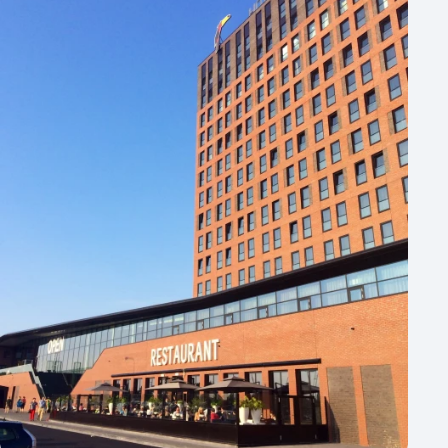
Hotel
Hybride events
Industriële locatie
Kasteel en landgoed
Kleine / intieme locatie
Locaties aan zee
Museum
Theater
Varende locatie