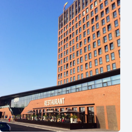
1 - 50 personen
50 - 100 personen
100 - 250 personen
250 - 500 personen
500+ personen
Bijzondere locaties
Buitenlocatie
Duurzame locatie
Groene locatie
Heisessie
Hotel
Hybride events
Industriële locatie
Kasteel en landgoed
Kleine / intieme locatie