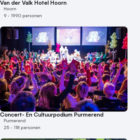
Locaties aan zee
Van der Valk Hotel Hoorn
Museum
Hoorn
9 - 1990 personen
Theater
Varende locatie
Concert- En Cultuurpodium Purmerend
Purmerend
25 - 118 personen