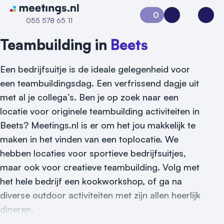
Naar home van Meetings
0
Aanvraag 0
Inloggen
Open
055 578 65 11
Teambuilding in
Beets
Een bedrijfsuitje is de ideale gelegenheid voor
een teambuildingsdag. Een verfrissend dagje uit
met al je collega’s. Ben je op zoek naar een
locatie voor originele teambuilding activiteiten in
Beets? Meetings.nl is er om het jou makkelijk te
maken in het vinden van een toplocatie. We
hebben locaties voor sportieve bedrijfsuitjes,
maar ook voor creatieve teambuilding. Volg met
Vraag locatie aan
het hele bedrijf een kookworkshop, of ga na
Locatiegids
diverse outdoor activiteiten met zijn allen heerlijk
dineren.
Meld locatie aan