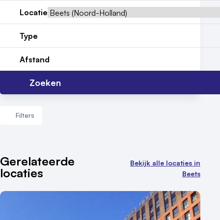
Nieuws
Locatie
Reviews (5⭐️)
Type
Contact
Afstand
Zoeken
Filters
Aantal zalen
Gerelateerde
Bekijk alle locaties in
locaties
1 - 5 zalen
Beets
6 - 10 zalen
10 of meer zalen
Aantal personen