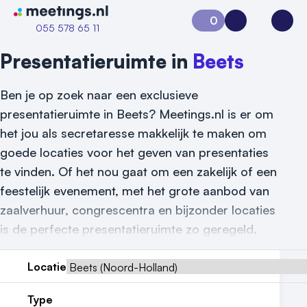
Naar home van Meetings
0
Aanvraag 0
Inloggen
Open
055 578 65 11
Presentatieruimte in
Beets
Ben je op zoek naar een exclusieve
presentatieruimte in Beets? Meetings.nl is er om
het jou als secretaresse makkelijk te maken om
goede locaties voor het geven van presentaties
te vinden. Of het nou gaat om een zakelijk of een
feestelijk evenement, met het grote aanbod van
zaalverhuur, congrescentra en bijzonder locaties
is de perfecte presentatieruimte zo geregeld.
Vraag locatie aan
Locatiegids
Locatie
Meld locatie aan
Type