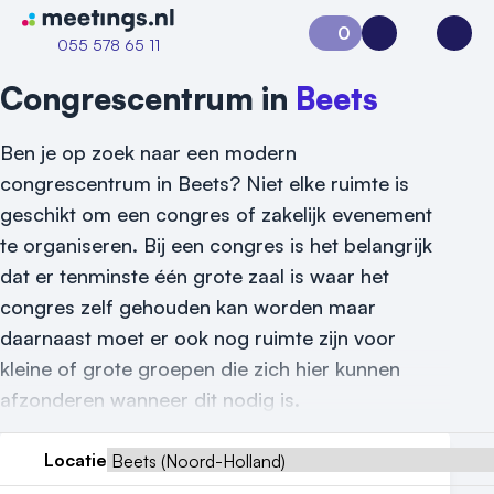
Naar home van Meetings
0
Aanvraag 0
Inloggen
Open
055 578 65 11
Congrescentrum in
Beets
Ben je op zoek naar een modern
congrescentrum in Beets? Niet elke ruimte is
geschikt om een congres of zakelijk evenement
te organiseren. Bij een congres is het belangrijk
dat er tenminste één grote zaal is waar het
congres zelf gehouden kan worden maar
daarnaast moet er ook nog ruimte zijn voor
kleine of grote groepen die zich hier kunnen
Vraag locatie aan
afzonderen wanneer dit nodig is.
Locatiegids
Locatie
Meld locatie aan