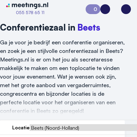
Naar home van Meetings
0
Aanvraag 0
Inloggen
Open
055 578 65 11
Conferentiezaal in
Beets
Ga je voor je bedrijf een conferentie organiseren,
en zoek je een stijlvolle conferentiezaal in Beets?
Meetings.nl is er om het jou als secretaresse
makkelijk te maken om een toplocatie te vinden
voor jouw evenement. Wat je wensen ook zijn,
met het grote aanbod van vergaderruimtes,
congrescentra en bijzonder locaties is de
perfecte locatie voor het organiseren van een
Vraag locatie aan
conferentie in Beets zo geregeld!
Locatiegids
Locatie
Meld locatie aan