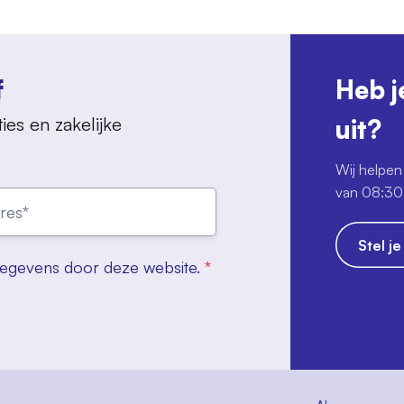
f
Heb j
ies en zakelijke
uit?
Wij helpen 
van 08:30 
Stel j
gegevens door deze website.
*