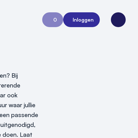
0
Inloggen
Aanvraag 0
Open me
en? Bij
irerende
aar ook
r waar jullie
t een passende
s uitgenodigd,
e doen. Laat