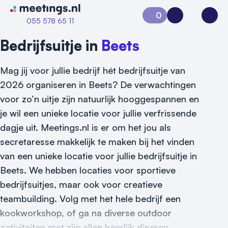
Naar home van Meetings
0
Aanvraag 0
Inloggen
Open
055 578 65 11
Bedrijfsuitje in
Beets
Mag jij voor jullie bedrijf hét bedrijfsuitje van
2026 organiseren in Beets? De verwachtingen
voor zo’n uitje zijn natuurlijk hooggespannen en
je wil een unieke locatie voor jullie verfrissende
dagje uit. Meetings.nl is er om het jou als
secretaresse makkelijk te maken bij het vinden
van een unieke locatie voor jullie bedrijfsuitje in
Beets. We hebben locaties voor sportieve
Vraag locatie aan
bedrijfsuitjes, maar ook voor creatieve
Locatiegids
teambuilding. Volg met het hele bedrijf een
kookworkshop, of ga na diverse outdoor
Meld locatie aan
activiteiten met zijn allen heerlijk dineren.