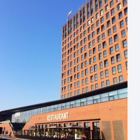
Aantal personen
1 - 50 personen
50 - 100 personen
100 - 250 personen
250 - 500 personen
500+ personen
Bijzondere locaties
Buitenlocatie
Duurzame locatie
Groene locatie
Heisessie
Hotel
Hybride events
Industriële locatie
Kasteel en landgoed