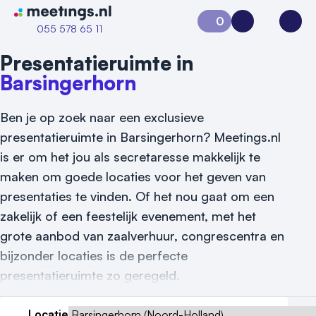
Naar home van Meetings
0
Aanvraag 0
Inloggen
Open
055 578 65 11
Presentatieruimte in
Barsingerhorn
Ben je op zoek naar een exclusieve
presentatieruimte in Barsingerhorn? Meetings.nl
is er om het jou als secretaresse makkelijk te
maken om goede locaties voor het geven van
Vraag locatie aan
presentaties te vinden. Of het nou gaat om een
zakelijk of een feestelijk evenement, met het
Locatiegids
grote aanbod van zaalverhuur, congrescentra en
Meld locatie aan
bijzonder locaties is de perfecte
presentatieruimte zo geregeld.
Nieuws
Locatie
Reviews (5⭐️)