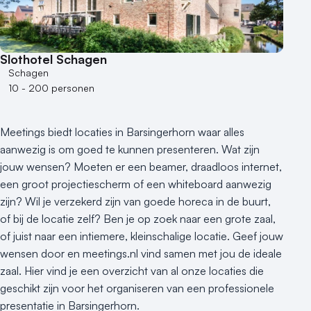
50 - 100 personen
100 - 250 personen
250 - 500 personen
Slothotel Schagen
Schagen
500+ personen
10 - 200 personen
Bijzondere locaties
Buitenlocatie
Meetings biedt locaties in Barsingerhorn waar alles
Duurzame locatie
aanwezig is om goed te kunnen presenteren. Wat zijn
Groene locatie
jouw wensen? Moeten er een beamer, draadloos internet,
Heisessie
een groot projectiescherm of een whiteboard aanwezig
Hotel
zijn? Wil je verzekerd zijn van goede horeca in de buurt,
Hybride events
of bij de locatie zelf? Ben je op zoek naar een grote zaal,
Industriële locatie
of juist naar een intiemere, kleinschalige locatie. Geef jouw
wensen door en meetings.nl vind samen met jou de ideale
Kasteel en landgoed
zaal. Hier vind je een overzicht van al onze locaties die
Kleine / intieme locatie
geschikt zijn voor het organiseren van een professionele
Locaties aan zee
presentatie in Barsingerhorn.