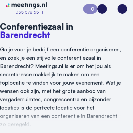
Naar home van Meetings
0
Aanvraag 0
Inloggen
Open
055 578 65 11
Conferentiezaal in
Barendrecht
Ga je voor je bedrijf een conferentie organiseren,
en zoek je een stijlvolle conferentiezaal in
Barendrecht? Meetings.nl is er om het jou als
secretaresse makkelijk te maken om een
toplocatie te vinden voor jouw evenement. Wat je
wensen ook zijn, met het grote aanbod van
Vraag locatie aan
vergaderruimtes, congrescentra en bijzonder
Locatiegids
locaties is de perfecte locatie voor het
organiseren van een conferentie in Barendrecht
Meld locatie aan
zo geregeld!
Nieuws