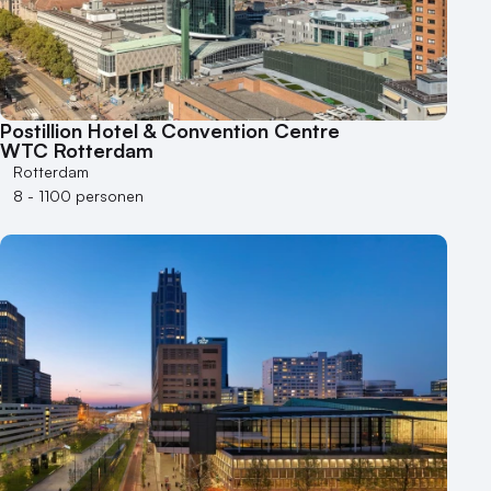
1 - 50 personen
50 - 100 personen
100 - 250 personen
250 - 500 personen
Postillion Hotel & Convention Centre
WTC Rotterdam
500+ personen
Rotterdam
Bijzondere locaties
8 - 1100 personen
Buitenlocatie
Duurzame locatie
Groene locatie
Heisessie
Hotel
Hybride events
Industriële locatie
Kasteel en landgoed
Kleine / intieme locatie