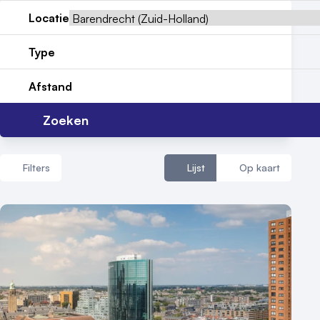
Locatie
Reviews (5⭐️)
Type
Contact
Afstand
Zoeken
Filters
Lijst
Op kaart
Aantal zalen
1 - 5 zalen
6 - 10 zalen
10 of meer zalen
Aantal personen