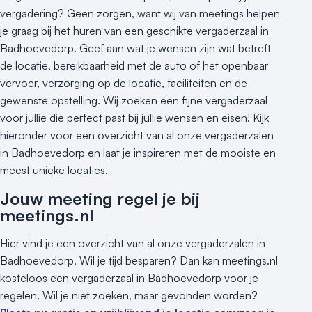
Heisessie
vergadering? Geen zorgen, want wij van meetings helpen
Hotel
je graag bij het huren van een geschikte vergaderzaal in
Hybride events
Badhoevedorp. Geef aan wat je wensen zijn wat betreft
Industriële locatie
de locatie, bereikbaarheid met de auto of het openbaar
Kasteel en landgoed
vervoer, verzorging op de locatie, faciliteiten en de
Kleine / intieme locatie
gewenste opstelling. Wij zoeken een fijne vergaderzaal
Locaties aan zee
voor jullie die perfect past bij jullie wensen en eisen! Kijk
hieronder voor een overzicht van al onze vergaderzalen
Museum
in Badhoevedorp en laat je inspireren met de mooiste en
Theater
meest unieke locaties.
Varende locatie
Jouw meeting regel je bij
meetings.nl
Hier vind je een overzicht van al onze vergaderzalen in
Badhoevedorp. Wil je tijd besparen? Dan kan meetings.nl
kosteloos een vergaderzaal in Badhoevedorp voor je
regelen. Wil je niet zoeken, maar gevonden worden?