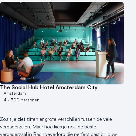
Aantal zalen
1 - 5 zalen
6 - 10 zalen
10 of meer zalen
Aantal personen
1 - 50 personen
50 - 100 personen
100 - 250 personen
250 - 500 personen
The Social Hub Hotel Amsterdam City
500+ personen
Amsterdam
4 - 300 personen
Bijzondere locaties
Buitenlocatie
Zoals je ziet zitten er grote verschillen tussen de vele
Duurzame locatie
vergaderzalen. Maar hoe kies je nou de beste
Groene locatie
vergaderzaal in Badhoevedorp die perfect past bij jouw