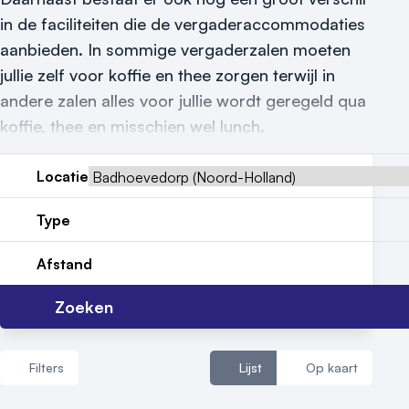
Reviews (5⭐️)
in de faciliteiten die de vergaderaccommodaties
aanbieden. In sommige vergaderzalen moeten
Contact
jullie zelf voor koffie en thee zorgen terwijl in
andere zalen alles voor jullie wordt geregeld qua
koffie, thee en misschien wel lunch.
Locatie
Type
Afstand
Zoeken
Filters
Lijst
Op kaart