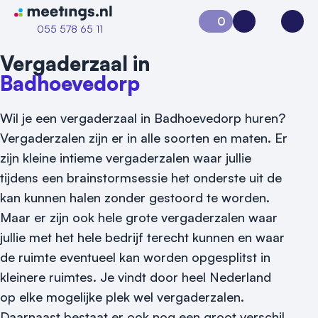
Naar home van Meetings
0
Aanvraag 0
Inloggen
Open
055 578 65 11
Vergaderzaal in
Badhoevedorp
Wil je een vergaderzaal in Badhoevedorp huren?
Vergaderzalen zijn er in alle soorten en maten. Er
zijn kleine intieme vergaderzalen waar jullie
tijdens een brainstormsessie het onderste uit de
kan kunnen halen zonder gestoord te worden.
Vraag locatie aan
Maar er zijn ook hele grote vergaderzalen waar
Locatiegids
jullie met het hele bedrijf terecht kunnen en waar
de ruimte eventueel kan worden opgesplitst in
Meld locatie aan
kleinere ruimtes. Je vindt door heel Nederland
Nieuws
op elke mogelijke plek wel vergaderzalen.
Daarnaast bestaat er ook nog een groot verschil