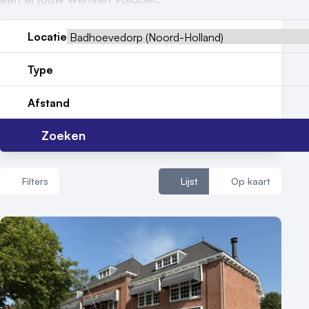
Reviews (5⭐️)
Locatie
Contact
Type
Afstand
Zoeken
Filters
Lijst
Op kaart
Aantal zalen
1 - 5 zalen
6 - 10 zalen
10 of meer zalen