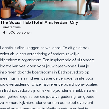
Kleine / intieme locatie
Locaties aan zee
Museum
Theater
The Social Hub Hotel Amsterdam City
Varende locatie
Amsterdam
4 - 300 personen
Locatie is alles, zeggen ze wel eens. En dit geldt ook
zeker als je een vergadering of andere zakelijke
bijeenkomst organiseert. Een inspirerende of bijzondere
locatie kan veel doen voor jouw bijeenkomst. Laat je
inspireren door de boardrooms in Badhoevedorp op
meetings.nl en vind een passende vergaderruimte voor
jouw vergadering. Onze inspirerende boardroom-locaties
in Badhoevedorp zijn uniek en bijzonder en hebben allen
een geheel eigen sfeer die jouw vergadering ten goede
zal komen. Kijk hieronder voor een compleet overzicht
van al onze boardrooms in Badhoevedorp en laat je