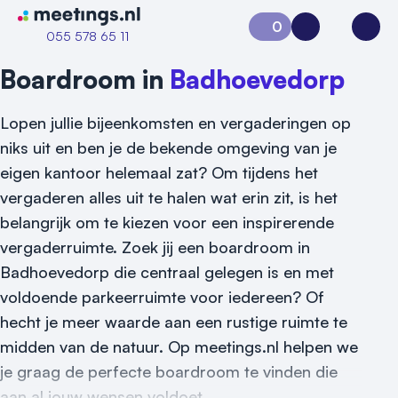
Naar home van Meetings
0
Aanvraag 0
Inloggen
Open
055 578 65 11
Boardroom in
Badhoevedorp
Lopen jullie bijeenkomsten en vergaderingen op
niks uit en ben je de bekende omgeving van je
eigen kantoor helemaal zat? Om tijdens het
vergaderen alles uit te halen wat erin zit, is het
belangrijk om te kiezen voor een inspirerende
vergaderruimte. Zoek jij een boardroom in
Vraag locatie aan
Badhoevedorp die centraal gelegen is en met
voldoende parkeerruimte voor iedereen? Of
Locatiegids
hecht je meer waarde aan een rustige ruimte te
Meld locatie aan
midden van de natuur. Op meetings.nl helpen we
je graag de perfecte boardroom te vinden die
Nieuws
aan al jouw wensen voldoet.