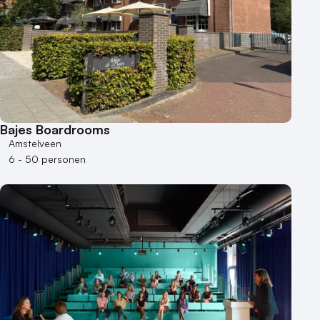
Aantal personen
1 - 50 personen
50 - 100 personen
100 - 250 personen
250 - 500 personen
500+ personen
Bajes Boardrooms
Bijzondere locaties
Amstelveen
6 - 50 personen
Buitenlocatie
Duurzame locatie
Groene locatie
Heisessie
Hotel
Hybride events
Industriële locatie
Kasteel en landgoed