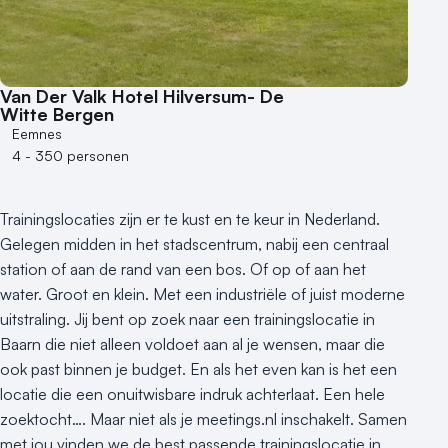
Industriële locatie
Kasteel en landgoed
Kleine / intieme locatie
Locaties aan zee
Van Der Valk Hotel Hilversum- De
Museum
Witte Bergen
Eemnes
Theater
4 - 350 personen
Varende locatie
Trainingslocaties zijn er te kust en te keur in Nederland.
Gelegen midden in het stadscentrum, nabij een centraal
station of aan de rand van een bos. Of op of aan het
water. Groot en klein. Met een industriële of juist moderne
uitstraling. Jij bent op zoek naar een trainingslocatie in
Baarn die niet alleen voldoet aan al je wensen, maar die
ook past binnen je budget. En als het even kan is het een
locatie die een onuitwisbare indruk achterlaat. Een hele
zoektocht…. Maar niet als je meetings.nl inschakelt. Samen
met jou vinden we de best passende trainingslocatie in