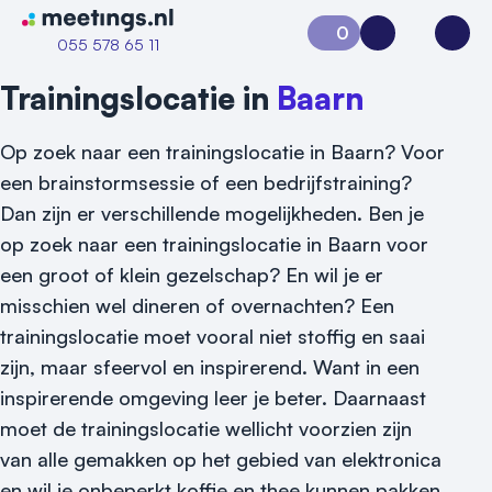
Naar home van Meetings
0
Aanvraag 0
Inloggen
Open
055 578 65 11
Trainingslocatie in
Baarn
Op zoek naar een trainingslocatie in Baarn? Voor
een brainstormsessie of een bedrijfstraining?
Dan zijn er verschillende mogelijkheden. Ben je
op zoek naar een trainingslocatie in Baarn voor
een groot of klein gezelschap? En wil je er
misschien wel dineren of overnachten? Een
Vraag locatie aan
trainingslocatie moet vooral niet stoffig en saai
zijn, maar sfeervol en inspirerend. Want in een
Locatiegids
inspirerende omgeving leer je beter. Daarnaast
Meld locatie aan
moet de trainingslocatie wellicht voorzien zijn
van alle gemakken op het gebied van elektronica
Nieuws
en wil je onbeperkt koffie en thee kunnen pakken.