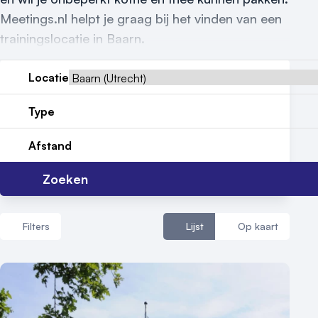
Meetings.nl helpt je graag bij het vinden van een
Reviews (5⭐️)
trainingslocatie in Baarn.
Contact
Locatie
Type
Afstand
Zoeken
Filters
Lijst
Op kaart
Aantal zalen
1 - 5 zalen