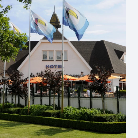
6 - 10 zalen
10 of meer zalen
Aantal personen
1 - 50 personen
50 - 100 personen
100 - 250 personen
250 - 500 personen
500+ personen
Bijzondere locaties
Buitenlocatie
Duurzame locatie
Groene locatie
Heisessie
Hotel
Hybride events